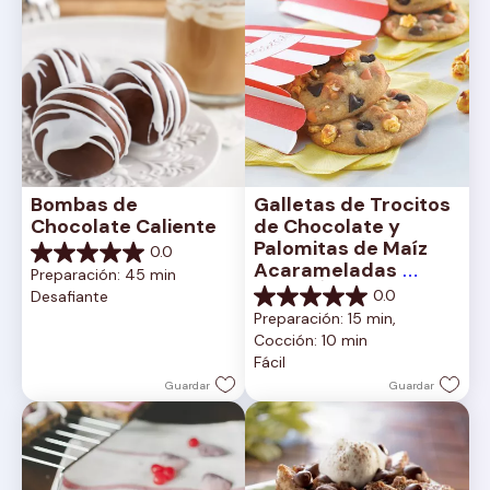
Bombas de 
Galletas de Trocitos 
Chocolate Caliente
de Chocolate y 
Palomitas de Maíz 
0.0
0.0
Acarameladas 
Preparación: 45 min
de
NESTLÉ® TOLL 
0.0
Desafiante
5
0.0
HOUSE®
Preparación: 15 min, 
estrellas.
de
Cocción: 10 min
5
Fácil
estrellas.
Guardar
Guardar