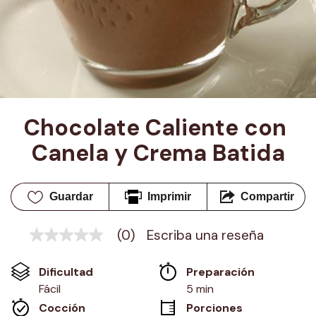
Chocolate Caliente con 
Canela y Crema Batida
Guardar
Imprimir
Compartir
(0)
Escriba una reseña
Sin
puntuación
Enlace
Dificultad
Preparación 
en
la
Fácil
5 min
misma
Cocción 
Porciones
página.