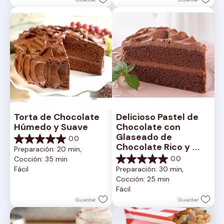
reseña
Torta de Chocolate 
Delicioso Pastel de 
Húmedo y Suave
Chocolate con 
Glaseado de 
0.0
0.0
Chocolate Rico y 
Preparación: 20 min, 
de
Cremoso
0.0
Cocción: 35 min
5
0.0
Fácil
Preparación: 30 min, 
estrellas.
de
Cocción: 25 min
5
Fácil
estrellas.
Guardar
Guardar