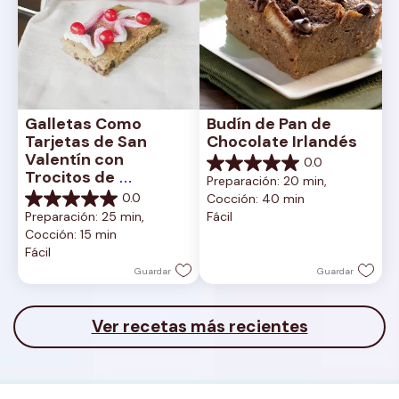
Galletas Como 
Budín de Pan de 
Tarjetas de San 
Chocolate Irlandés
Valentín con 
0.0
0.0
Trocitos de 
Preparación: 20 min, 
de
Chocolate
0.0
Cocción: 40 min
5
0.0
Preparación: 25 min, 
Fácil
estrellas.
de
Cocción: 15 min
5
Fácil
estrellas.
Guardar
Guardar
Ver recetas más recientes