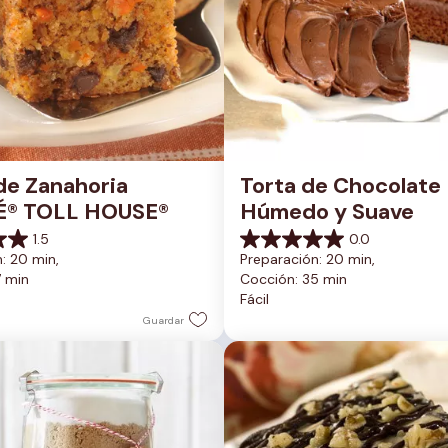
de Zanahoria 
Torta de Chocolate 
É® TOLL HOUSE®
Húmedo y Suave
1.5
0.0
0.0
: 20 min, 
Preparación: 20 min, 
de
7 min
Cocción: 35 min
5
Fácil
estrellas.
Guardar