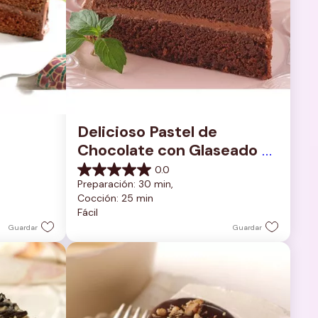
Delicioso Pastel de 
Chocolate con Glaseado 
de Chocolate Rico y 
0.0
0.0
Cremoso
Preparación: 30 min, 
de
Cocción: 25 min
5
Fácil
estrellas.
Guardar
Guardar