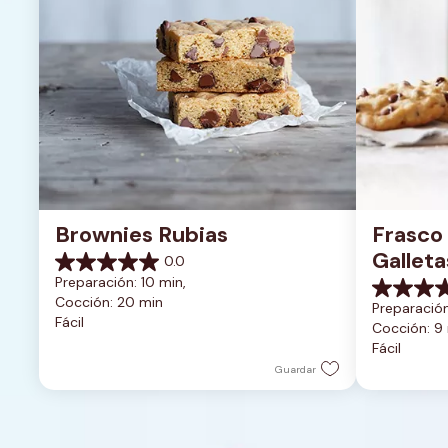
Brownies Rubias
Frasco 
Galleta
0.0
0.0
Chocol
Preparación: 10 min, 
de
0.0
Cocción: 20 min
5
Preparación
de
Fácil
estrellas.
Cocción: 9
5
Fácil
estrellas.
Guardar