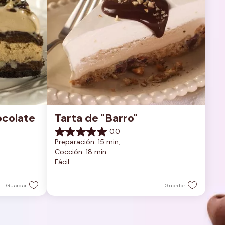
colate 
Tarta de "Barro"
0.0
0.0
Preparación: 15 min, 
de
Cocción: 18 min
5
Fácil
estrellas.
Guardar
Guardar