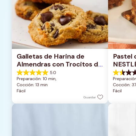
Galletas de Harina de 
Pastel 
Almendras con Trocitos de 
NESTL
Chocolate Oscuro
5.0
5.0
1.5
Preparación: 10 min, 
Preparación
de
de
Cocción: 13 min
Cocción: 3
5
5
Fácil
Fácil
estrellas.
estrellas.
1
2
Guardar
reseña
reseñas