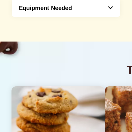
Equipment Needed
Cuchara
Cucharas medidoras
Papel pergamino
Nevera
Bol