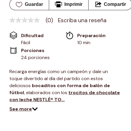
Guardar
Imprimir
Compartir
(0)
Escriba una reseña
Sin
puntuación
Enlace
Dificultad
Preparación 
en
la
Fácil
10 min
misma
Porciones
página.
24 porciones
Recarga energías como un campeón y dale un
toque divertido al día del partido con estos
deliciosos
bocaditos con forma de balón de
fútbol
, elaborados con los
trocitos de chocolate
con leche NESTLÉ® TO…
See more