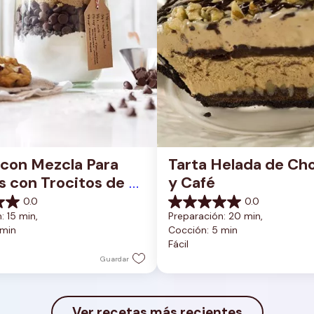
con Mezcla Para 
Tarta Helada de Cho
s con Trocitos de 
y Café
ate
0.0
0.0
0.0
: 15 min, 
Preparación: 20 min, 
de
 min
Cocción: 5 min
5
Fácil
estrellas.
Guardar
Ver recetas más recientes