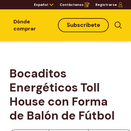
Español
Contáctanos
Registrarse
Opens
in
a
new
window
Dónde
Subscríbete
Bus
comprar
Bocaditos 
Energéticos Toll 
House con Forma 
de Balón de Fútbol