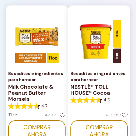
Bocaditos e ingredientes
Bocaditos e ingredientes
para hornear
para hornear
Milk Chocolate &
NESTLÉ® TOLL
Peanut Butter
HOUSE® Cocoa
Morsels
4.6
4.6
4.7
de
4.7
5
de
11 oz.
GUARDAR
GUARDAR
estrellas.
5
14
estrellas.
COMPRAR
COMPRAR
reseñas
82
reseñas
AHORA
AHORA