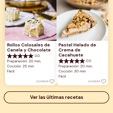
Rollos Colosales de 
Pastel Helado de 
Canela y Chocolate
Crema de 
Cacahuete
0.0
0.0
0.0
Preparación: 20 min, 
de
0.0
Cocción: 25 min
Preparación: 20 min, 
5
de
estrellas.
Fácil
Cocción: 30 min
5
estrellas.
Fácil
GUARDAR
GUARDAR
Ver las últimas recetas