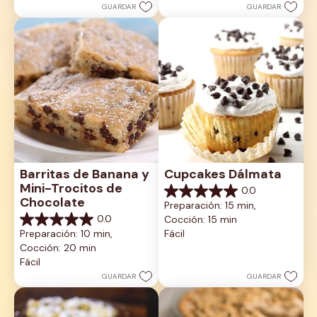
GUARDAR
GUARDAR
Barritas de Banana y 
Cupcakes Dálmata
Mini-Trocitos de 
0.0
0.0
Chocolate
Preparación: 15 min, 
de
0.0
Cocción: 15 min
5
0.0
estrellas.
Preparación: 10 min, 
Fácil
de
Cocción: 20 min
5
estrellas.
Fácil
GUARDAR
GUARDAR