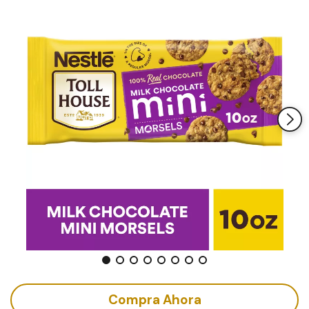
la
misma
página.
Compra Ahora