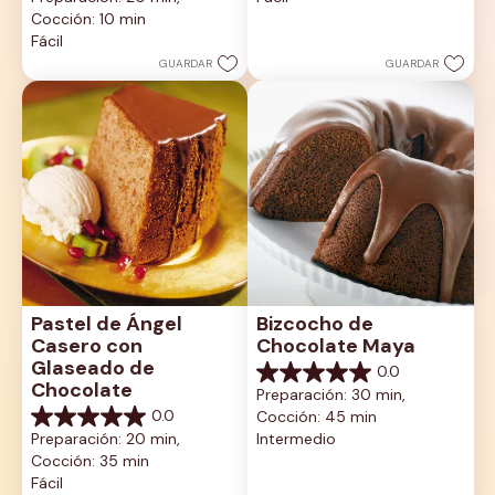
Cocción: 10 min
5
estrellas.
Fácil
GUARDAR
GUARDAR
Pastel de Ángel 
Bizcocho de 
Casero con 
Chocolate Maya
Glaseado de 
0.0
0.0
Chocolate
Preparación: 30 min, 
de
0.0
Cocción: 45 min
5
0.0
estrellas.
Preparación: 20 min, 
Intermedio
de
Cocción: 35 min
5
estrellas.
Fácil