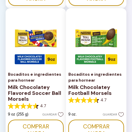
Bocaditos e ingredientes
Bocaditos e ingredientes
para hornear
para hornear
Milk Chocolatey
Milk Chocolatey
Flavored Soccer Ball
Football Morsels
Morsels
4.7
4.7
4.7
de
4.7
5
de
9 oz (255 g)
9 oz.
GUARDAR
GUARDAR
estrellas.
5
176
estrellas.
COMPRAR
COMPRAR
reseñas
180
reseñas