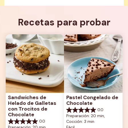
Recetas para probar
Sandwiches de 
Pastel Congelado de 
Helado de Galletas 
Chocolate
con Trocitos de 
0.0
0.0
Chocolate
Preparación: 20 min, 
de
0.0
Cocción: 3 min
5
0.0
estrellas.
Preparación: 20 min, 
Fácil
de