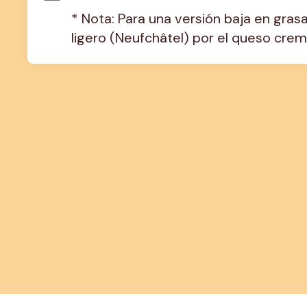
* Nota: Para una versión baja en gras
ligero (Neufchâtel) por el queso crem