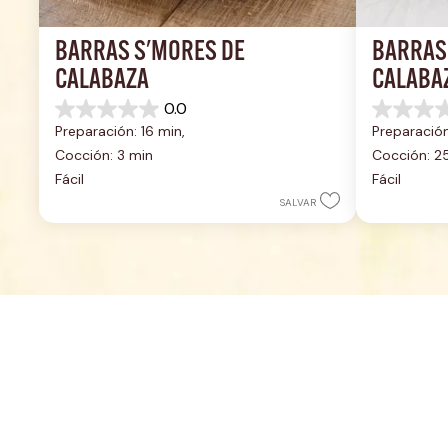
BARRAS S'MORES DE 
BARRAS 
CALABAZA
CALABA
0.0
0.0
0.0
Preparación: 16 min, 
Preparación
de
de
5
5
Cocción: 3 min
Cocción: 2
estrellas.
estrellas.
Fácil
Fácil
SALVAR