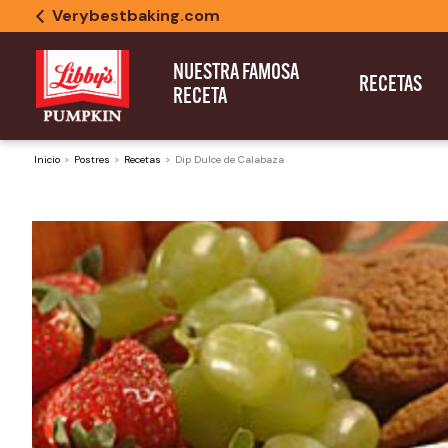
Verybestbaking.com
NUESTRA FAMOSA
RECETAS
RECETA
Inicio
Postres
Recetas
Dip Dulce de Calabaza