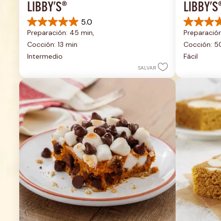
LIBBY'S®
LIBBY'S
5.0
5.0
5.0
Preparación: 45 min, 
Preparación
de
de
5
5
Cocción: 13 min
Cocción: 5
estrellas.
estrellas.
Intermedio
Fácil
1
2
SALVAR
reseña
reseñas