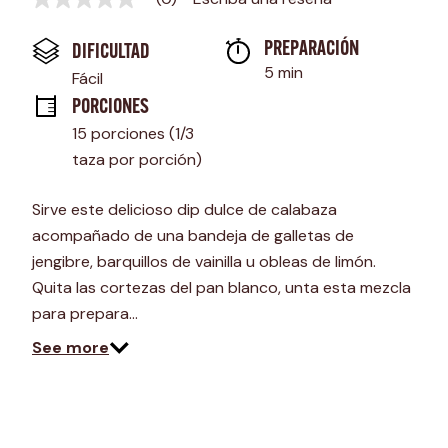
Sin
puntuación
Enlace
PREPARACIÓN 
DIFICULTAD
en
la
5 min
Fácil
misma
página.
PORCIONES
15 porciones (1/3 
taza por porción)
Sirve este delicioso dip dulce de calabaza
acompañado de una bandeja de galletas de
jengibre, barquillos de vainilla u obleas de limón.
Quita las cortezas del pan blanco, unta esta mezcla
para prepara…
See more