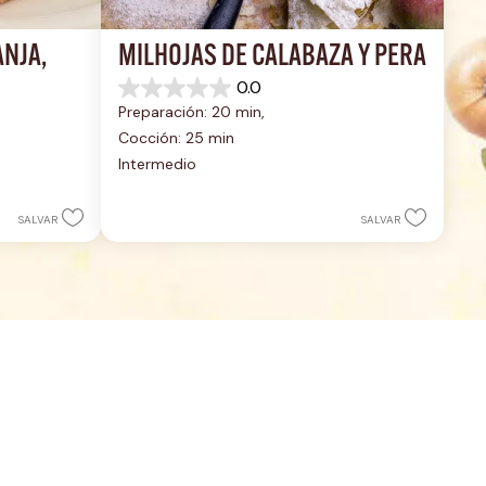
NJA, 
MILHOJAS DE CALABAZA Y PERA
0.0
0.0
Preparación: 20 min, 
de
5
Cocción: 25 min
estrellas.
Intermedio
SALVAR
SALVAR