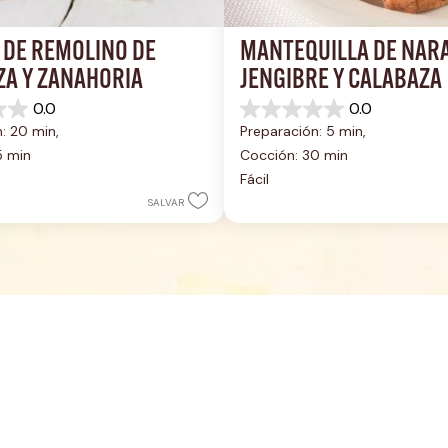
DE REMOLINO DE 
MANTEQUILLA DE NARA
ZA Y ZANAHORIA
JENGIBRE Y CALABAZA
0.0
0.0
0.0
: 20 min, 
Preparación: 5 min, 
de
5
5 min
Cocción: 30 min
estrellas.
Fácil
SALVAR