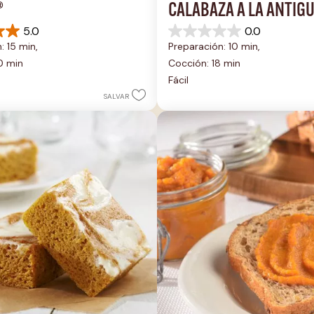
®
CALABAZA A LA ANTIG
5.0
0.0
0.0
: 15 min, 
Preparación: 10 min, 
de
5
0 min
Cocción: 18 min
estrellas.
Fácil
SALVAR