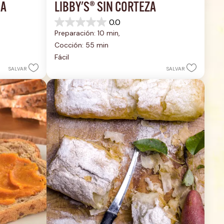
UA
LIBBY'S® SIN CORTEZA
0.0
0.0
Preparación: 10 min, 
de
5
Cocción: 55 min
estrellas.
Fácil
SALVAR
SALVAR