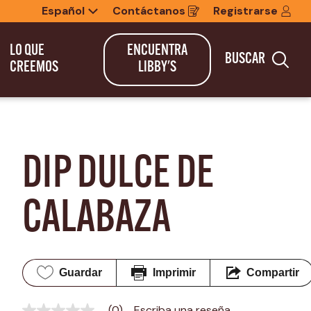
Español
Contáctanos
Registrarse
Opens
in
a
new
LO QUE
ENCUENTRA
BUSCAR
window
Bus
CREEMOS
LIBBY'S
DIP DULCE DE 
CALABAZA
Guardar
Imprimir
Compartir
(0)
Escriba una reseña