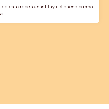
a de esta receta, sustituya el queso crema 
a.