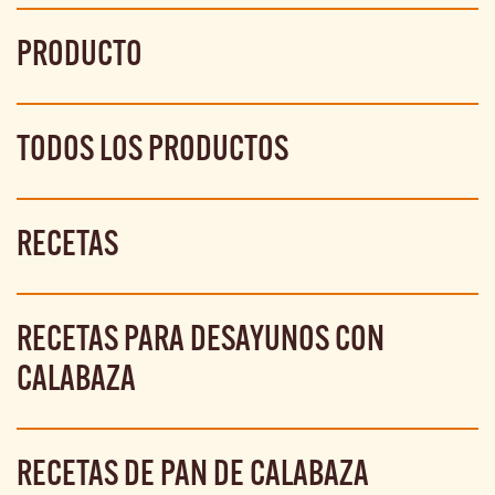
PRODUCTO
TODOS LOS PRODUCTOS
RECETAS
RECETAS PARA DESAYUNOS CON 
CALABAZA
RECETAS DE PAN DE CALABAZA