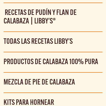
 RECETAS DE PUDÍN Y FLAN DE 
CALABAZA | LIBBY'S®
TODAS LAS RECETAS LIBBY'S
PRODUCTOS DE CALABAZA 100% PURA
MEZCLA DE PIE DE CALABAZA
KITS PARA HORNEAR