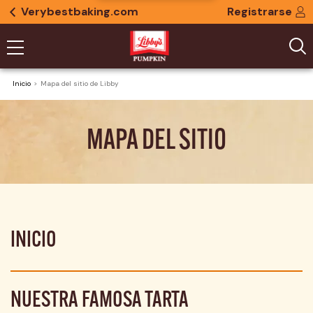
Verybestbaking.com
Registrarse
Inicio
Mapa del sitio de Libby
MAPA DEL SITIO
INICIO
NUESTRA FAMOSA TARTA