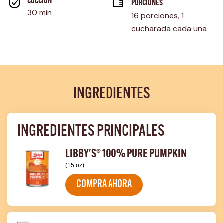
página.
COCCIÓN 
PORCIONES
30 min
16 porciones, 1 
cucharada cada una
INGREDIENTES
INGREDIENTES PRINCIPALES
LIBBY'S® 100% PURE PUMPKIN
(15 oz)
COMPRA AHORA