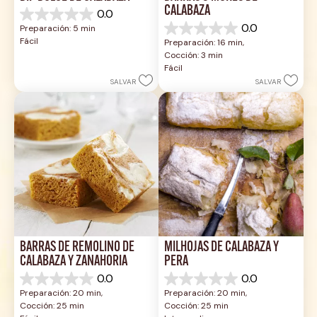
CALABAZA
0.0
0.0
0.0
Preparación: 5 min
de
0.0
Fácil
Preparación: 16 min, 
5
de
Cocción: 3 min
estrellas.
5
Fácil
estrellas.
SALVAR
SALVAR
BARRAS DE REMOLINO DE 
MILHOJAS DE CALABAZA Y 
CALABAZA Y ZANAHORIA
PERA
0.0
0.0
0.0
0.0
Preparación: 20 min, 
Preparación: 20 min, 
de
de
Cocción: 25 min
Cocción: 25 min
5
5