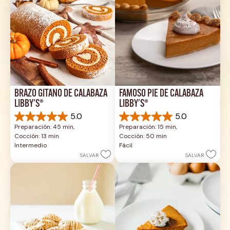
BRAZO GITANO DE CALABAZA 
FAMOSO PIE DE CALABAZA 
LIBBY'S®
LIBBY'S®
5.0
5.0
5.0
5.0
Preparación: 45 min, 
Preparación: 15 min, 
de
de
Cocción: 13 min
Cocción: 50 min
5
5
Intermedio
Fácil
estrellas.
estrellas.
SALVAR
SALVAR
1
2
reseña
reseñas