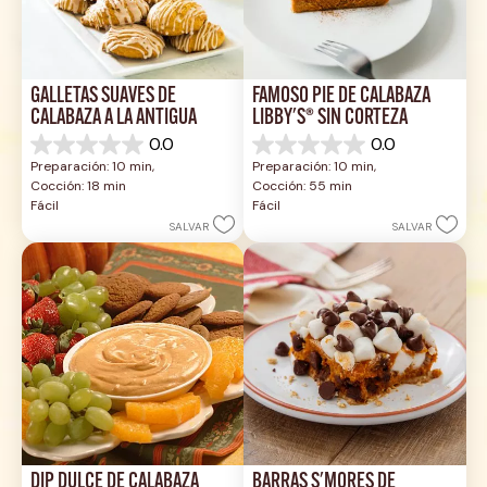
GALLETAS SUAVES DE 
FAMOSO PIE DE CALABAZA 
CALABAZA A LA ANTIGUA
LIBBY'S® SIN CORTEZA
0.0
0.0
0.0
0.0
Preparación: 10 min, 
Preparación: 10 min, 
de
de
Cocción: 18 min
Cocción: 55 min
5
5
Fácil
Fácil
estrellas.
estrellas.
SALVAR
SALVAR
DIP DULCE DE CALABAZA
BARRAS S'MORES DE 