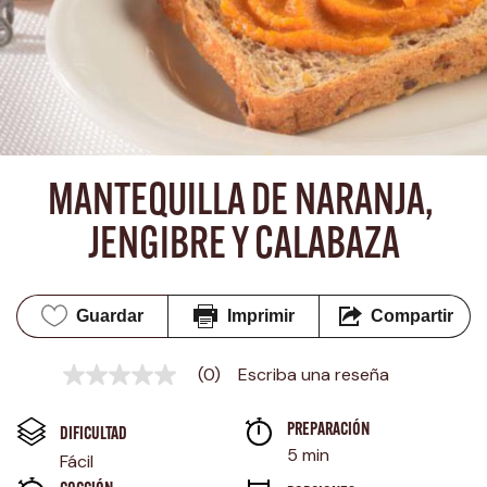
MANTEQUILLA DE NARANJA, 
JENGIBRE Y CALABAZA
Guardar
Imprimir
Compartir
(0)
Escriba una reseña
Sin
puntuación
Enlace
PREPARACIÓN 
en
DIFICULTAD
la
5 min
Fácil
misma