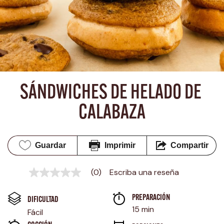
SÁNDWICHES DE HELADO DE 
CALABAZA
Guardar
Imprimir
Compartir
(0)
Escriba una reseña
Sin
puntuación
Enlace
PREPARACIÓN 
en
DIFICULTAD
la
15 min
Fácil
misma