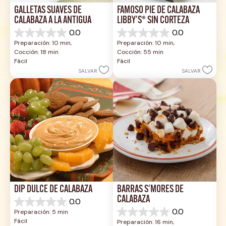
GALLETAS SUAVES DE 
FAMOSO PIE DE CALABAZA 
CALABAZA A LA ANTIGUA
LIBBY'S® SIN CORTEZA
0.0
0.0
0.0
0.0
Preparación: 10 min, 
Preparación: 10 min, 
de
de
Cocción: 18 min
Cocción: 55 min
5
5
Fácil
Fácil
estrellas.
estrellas.
SALVAR
SALVAR
DIP DULCE DE CALABAZA
BARRAS S'MORES DE 
CALABAZA
0.0
0.0
0.0
Preparación: 5 min
de
0.0
Fácil
Preparación: 16 min, 
5
de