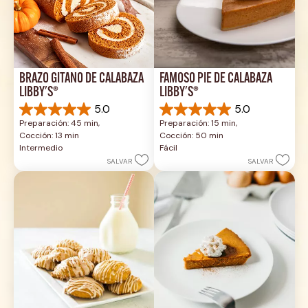
BRAZO GITANO DE CALABAZA 
FAMOSO PIE DE CALABAZA 
LIBBY'S®
LIBBY'S®
5.0
5.0
5.0
5.0
Preparación: 45 min, 
Preparación: 15 min, 
de
de
Cocción: 13 min
Cocción: 50 min
5
5
Intermedio
Fácil
estrellas.
estrellas.
SALVAR
SALVAR
1
2
reseña
reseñas