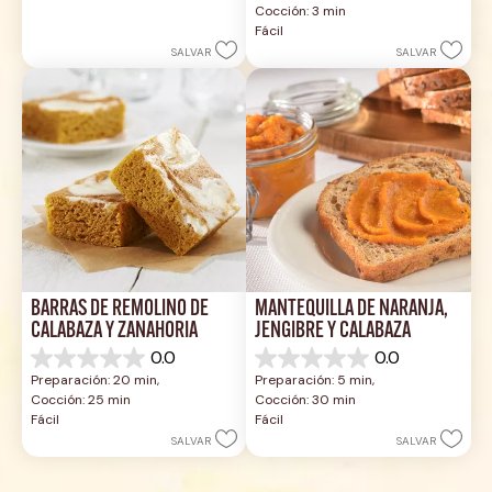
Cocción: 3 min
estrellas.
5
Fácil
estrellas.
SALVAR
SALVAR
BARRAS DE REMOLINO DE 
MANTEQUILLA DE NARANJA, 
CALABAZA Y ZANAHORIA
JENGIBRE Y CALABAZA
0.0
0.0
0.0
0.0
Preparación: 20 min, 
Preparación: 5 min, 
de
de
Cocción: 25 min
Cocción: 30 min
5
5
Fácil
Fácil
estrellas.
estrellas.
SALVAR
SALVAR