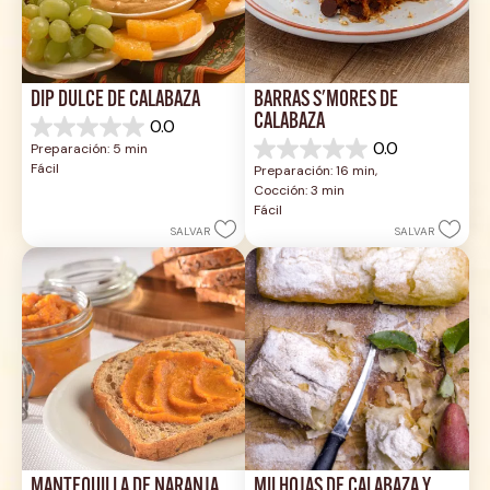
DIP DULCE DE CALABAZA
BARRAS S'MORES DE 
CALABAZA
0.0
0.0
0.0
Preparación: 5 min
de
0.0
Fácil
Preparación: 16 min, 
5
de
Cocción: 3 min
estrellas.
5
Fácil
estrellas.
SALVAR
SALVAR
MANTEQUILLA DE NARANJA, 
MILHOJAS DE CALABAZA Y 