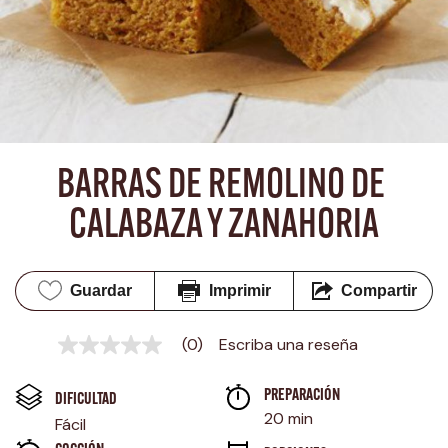
BARRAS DE REMOLINO DE 
CALABAZA Y ZANAHORIA
Guardar
Imprimir
Compartir
(0)
Escriba una reseña
Sin
puntuación
Enlace
PREPARACIÓN 
en
DIFICULTAD
la
20 min
Fácil
misma