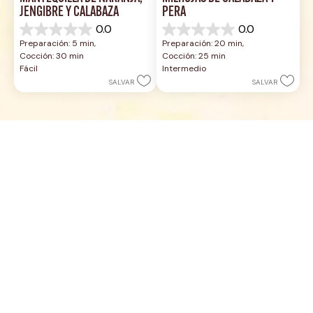
JENGIBRE Y CALABAZA
PERA
0.0
0.0
0.0
0.0
Preparación: 5 min, 
Preparación: 20 min, 
de
de
Cocción: 30 min
Cocción: 25 min
5
5
Fácil
Intermedio
estrellas.
estrellas.
SALVAR
SALVAR