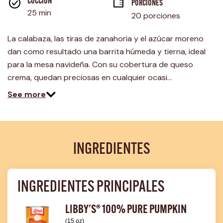
página.
COCCIÓN 
PORCIONES
25 min
20 porciones
La calabaza, las tiras de zanahoria y el azúcar moreno
dan como resultado una barrita húmeda y tierna, ideal
para la mesa navideña. Con su cobertura de queso
crema, quedan preciosas en cualquier ocasi…
See more
INGREDIENTES
INGREDIENTES PRINCIPALES
LIBBY'S® 100% PURE PUMPKIN
(15 oz)