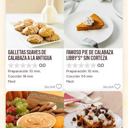
GALLETAS SUAVES DE 
FAMOSO PIE DE CALABAZA 
CALABAZA A LA ANTIGUA
LIBBY'S® SIN CORTEZA
0.0
0.0
0.0
0.0
Preparación: 10 min, 
Preparación: 10 min, 
de
de
Cocción: 18 min
Cocción: 55 min
5
5
Fácil
Fácil
estrellas.
estrellas.
SALVAR
SALVAR