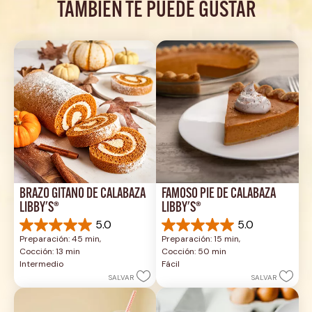
TAMBIÉN TE PUEDE GUSTAR
BRAZO GITANO DE CALABAZA 
FAMOSO PIE DE CALABAZA 
LIBBY'S®
LIBBY'S®
5.0
5.0
5.0
5.0
Preparación: 45 min, 
Preparación: 15 min, 
de
de
Cocción: 13 min
Cocción: 50 min
5
5
Intermedio
Fácil
estrellas.
estrellas.
SALVAR
SALVAR
1
2
reseña
reseñas