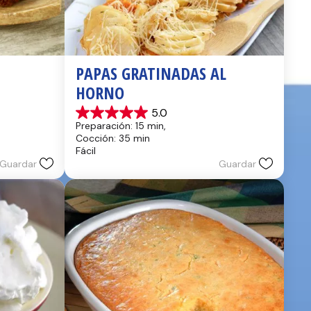
PAPAS GRATINADAS AL 
HORNO
5.0
5.0
Preparación: 15 min, 
de
Cocción: 35 min
5
Fácil
estrellas.
Guardar
Guardar
2
reseñas