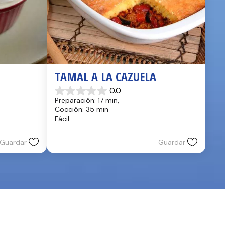
TAMAL A LA CAZUELA
0.0
0.0
Preparación: 17 min, 
de
Cocción: 35 min
5
Fácil
estrellas.
Guardar
Guardar