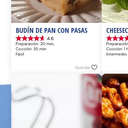
BUDÍN DE PAN CON PASAS
CHEESE
4.6
4.6
4.4
Preparación: 20 min, 
Preparación
de
de
Cocción: 35 min
Cocción: 1 
5
5
Fácil
Intermedio
estrellas.
estrellas.
14
8
reseñas
reseñas
Guardar