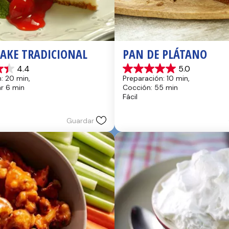
CAKE TRADICIONAL
PAN DE PLÁTANO
4.4
5.0
5.0
: 20 min, 
Preparación: 10 min, 
de
hr 6 min
Cocción: 55 min
5
Fácil
estrellas.
17
reseñas
Guardar