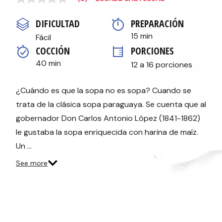
Sin
puntuación
Enlace
DIFICULTAD
PREPARACIÓN 
en
la
15 min
Fácil
misma
COCCIÓN 
PORCIONES
página.
40 min
12 a 16 porciones
¿Cuándo es que la sopa no es sopa? Cuando se
trata de la clásica sopa paraguaya. Se cuenta que al
gobernador Don Carlos Antonio López (1841-1862)
le gustaba la sopa enriquecida con harina de maíz.
Un …
See more