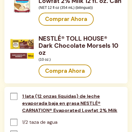
Lowfat 2% Milk 12 fl. oz. Can
(NET 12 fl oz (354 mL) (bilingual))
Comprar Ahora
NESTLÉ® TOLL HOUSE®
Dark Chocolate Morsels 10
oz
(10 oz.)
Compra Ahora
1 lata (12 onzas líquidas) de leche
evaporada baja en grasa NESTLÉ®
CARNATION® Evaporated Lowfat 2% Milk
1/2 taza de agua