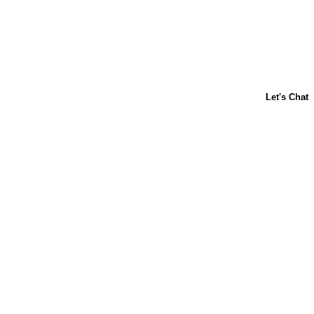
Acerca de nosotros
Contáctanos
Horneado para principiantes
Carnation
Libby's
Preguntas frecuentes