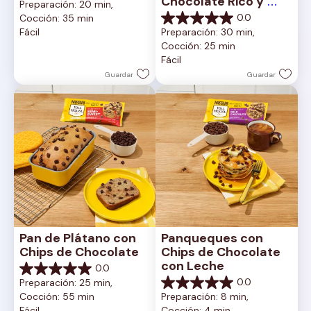
Chocolate Rico y 
Preparación: 20 min, 
de
Cremoso
0.0
Cocción: 35 min
5
0.0
Fácil
Preparación: 30 min, 
estrellas.
de
Cocción: 25 min
5
Fácil
estrellas.
Guardar
Guardar
Pan de Plátano con 
Panqueques con 
Chips de Chocolate
Chips de Chocolate 
con Leche
0.0
0.0
0.0
Preparación: 25 min, 
de
0.0
Cocción: 55 min
Preparación: 8 min, 
5
de
Fácil
Cocción: 4 min