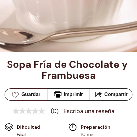
Sopa Fría de Chocolate y 
Frambuesa
Guardar
Imprimir
Compartir
(0)
Escriba una reseña
Sin
puntuación
Enlace
Dificultad
Preparación 
en
la
Fácil
10 min