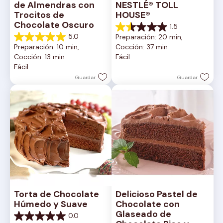
de Almendras con 
NESTLÉ® TOLL 
Trocitos de 
HOUSE®
Chocolate Oscuro
1.5
1.5
5.0
Preparación: 20 min, 
de
5.0
Preparación: 10 min, 
Cocción: 37 min
5
de
Cocción: 13 min
Fácil
estrellas.
5
Fácil
2
estrellas.
reseñas
1
Guardar
Guardar
reseña
Torta de Chocolate 
Delicioso Pastel de 
Húmedo y Suave
Chocolate con 
Glaseado de 
0.0
0.0