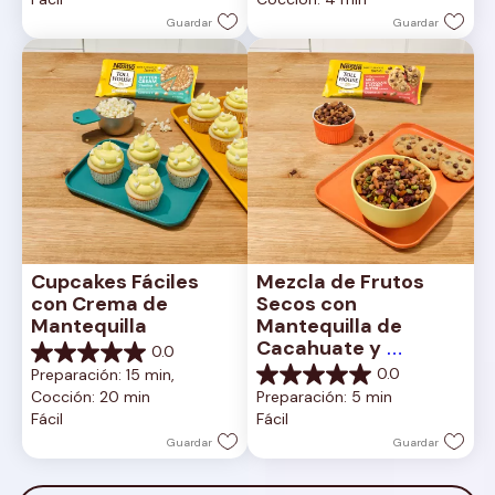
estrellas.
5
estrellas.
Guardar
Guardar
Cupcakes Fáciles 
Mezcla de Frutos 
con Crema de 
Secos con 
Mantequilla
Mantequilla de 
Cacahuate y 
0.0
0.0
Chocolate con Leche
0.0
Preparación: 15 min, 
de
0.0
Cocción: 20 min
Preparación: 5 min
5
de
Fácil
Fácil
estrellas.
5
estrellas.
Guardar
Guardar