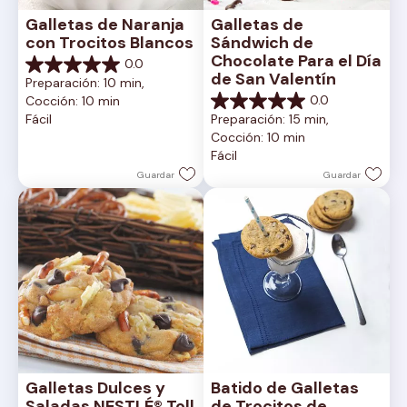
Galletas de Naranja 
Galletas de 
con Trocitos Blancos
Sándwich de 
Chocolate Para el Día 
0.0
0.0
de San Valentín
Preparación: 10 min, 
de
0.0
Cocción: 10 min
5
0.0
Fácil
Preparación: 15 min, 
estrellas.
de
Cocción: 10 min
5
Fácil
estrellas.
Guardar
Guardar
Galletas Dulces y 
Batido de Galletas 
Saladas NESTLÉ® Toll 
de Trocitos de 