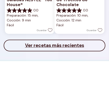
House®
Chocolate
0.0
0.0
0.0
0.0
Preparación: 15 min, 
Preparación: 10 min, 
de
de
Cocción: 9 min
Cocción: 12 min
5
5
Fácil
Fácil
estrellas.
estrellas.
Guardar
Guardar
Ver recetas más recientes