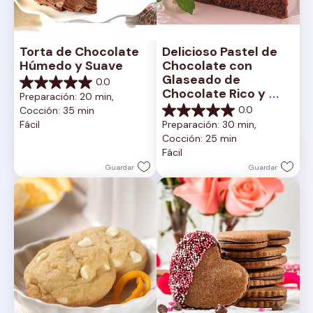
Torta de Chocolate 
Delicioso Pastel de 
Húmedo y Suave
Chocolate con 
Glaseado de 
0.0
0.0
Chocolate Rico y 
Preparación: 20 min, 
de
Cremoso
0.0
Cocción: 35 min
5
0.0
Fácil
Preparación: 30 min, 
estrellas.
de
Cocción: 25 min
5
Fácil
estrellas.
Guardar
Guardar