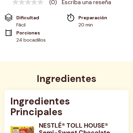
(0)
Escriba una reseña
Sin
puntuación
Enlace
Dificultad
Preparación 
en
la
Fácil
20 min
misma
Porciones
página.
24 bocadillos
Ingredientes
Ingredientes 
Principales
NESTLÉ® TOLL HOUSE®
Semi-Sweet Chocolate