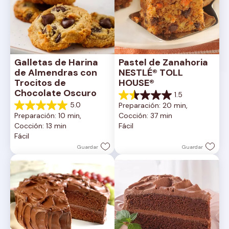
Galletas de Harina 
Pastel de Zanahoria 
de Almendras con 
NESTLÉ® TOLL 
Trocitos de 
HOUSE®
Chocolate Oscuro
1.5
1.5
5.0
Preparación: 20 min, 
de
5.0
Preparación: 10 min, 
Cocción: 37 min
5
de
Cocción: 13 min
Fácil
estrellas.
5
Fácil
2
estrellas.
reseñas
1
Guardar
Guardar
reseña