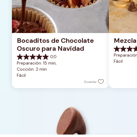
Bocaditos de Chocolate 
Mezcla
Oscuro para Navidad
0.0
Preparación
0.0
de
0.0
Fácil
5
Preparación: 15 min, 
de
estrellas.
Cocción: 2 min
5
Fácil
estrellas.
Guardar