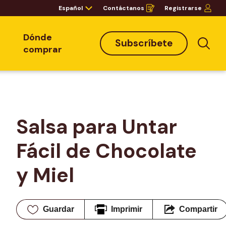
Español
Contáctanos
Registrarse
Opens
in
a
new
window
Dónde
Subscríbete
Bus
comprar
Salsa para Untar 
Fácil de Chocolate 
y Miel
Guardar
Imprimir
Compartir