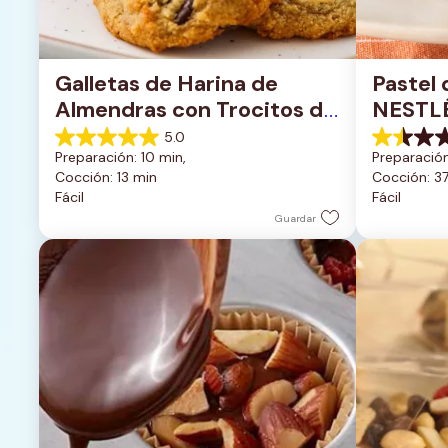
Galletas de Harina de 
Pastel 
Almendras con Trocitos de 
NESTL
Chocolate Oscuro
5.0
5.0
1.5
Preparación: 10 min, 
Preparación
de
de
Cocción: 13 min
Cocción: 3
5
5
Fácil
Fácil
estrellas.
estrellas.
1
2
Guardar
reseña
reseñas