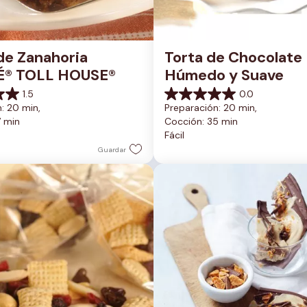
de Zanahoria 
Torta de Chocolate 
É® TOLL HOUSE®
Húmedo y Suave
1.5
0.0
0.0
: 20 min, 
Preparación: 20 min, 
de
7 min
Cocción: 35 min
5
Fácil
estrellas.
Guardar