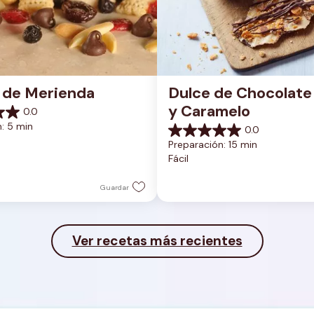
 de Merienda
Dulce de Chocolate 
y Caramelo
0.0
: 5 min
0.0
0.0
Preparación: 15 min
de
Fácil
5
estrellas.
Guardar
Ver recetas más recientes