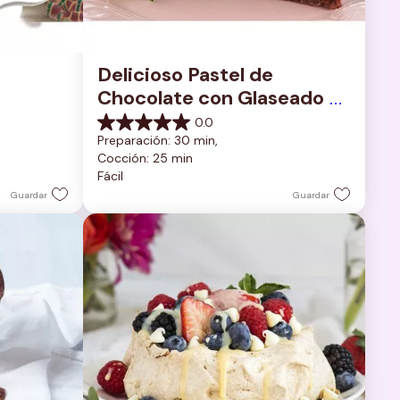
Delicioso Pastel de 
Chocolate con Glaseado 
de Chocolate Rico y 
0.0
0.0
Cremoso
Preparación: 30 min, 
de
Cocción: 25 min
5
Fácil
estrellas.
Guardar
Guardar