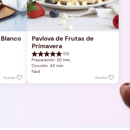
Blanco 
Pavlova de Frutas de 
Primavera
0.0
0.0
Preparación: 20 min, 
de
Cocción: 45 min
5
Fácil
estrellas.
Guardar
Guardar