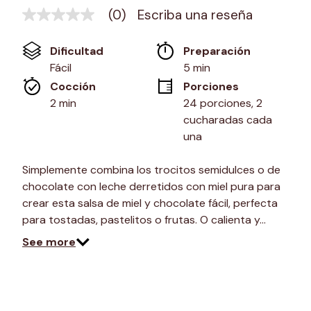
(0)
Escriba una reseña
Sin
puntuación
Enlace
Dificultad
Preparación 
en
la
Fácil
5 min
misma
Cocción 
Porciones
página.
2 min
24 porciones, 2 
cucharadas cada 
una
Simplemente combina los trocitos semidulces o de
chocolate con leche derretidos con miel pura para
crear esta salsa de miel y chocolate fácil, perfecta
para tostadas, pastelitos o frutas. O calienta y…
See more