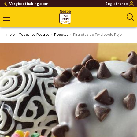
Verybestbaking.com
Registrarse
Inicio
Todos los Postres
Recetas
Piruletas de Terciopelo Rojo