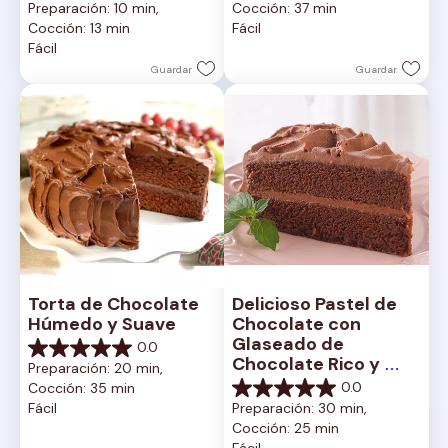
Preparación: 10 min, 
Cocción: 37 min
5
de
Cocción: 13 min
Fácil
estrellas.
5
Fácil
2
estrellas.
reseñas
1
Guardar
Guardar
reseña
Torta de Chocolate 
Delicioso Pastel de 
Húmedo y Suave
Chocolate con 
Glaseado de 
0.0
0.0
Chocolate Rico y 
Preparación: 20 min, 
de
Cremoso
0.0
Cocción: 35 min
5
0.0
Fácil
Preparación: 30 min, 
estrellas.
de
Cocción: 25 min
5