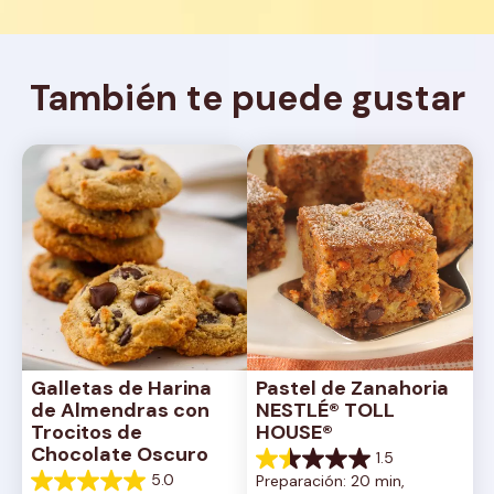
También te puede gustar
Galletas de Harina 
Pastel de Zanahoria 
de Almendras con 
NESTLÉ® TOLL 
Trocitos de 
HOUSE®
Chocolate Oscuro
1.5
1.5
5.0
Preparación: 20 min, 
de
5.0