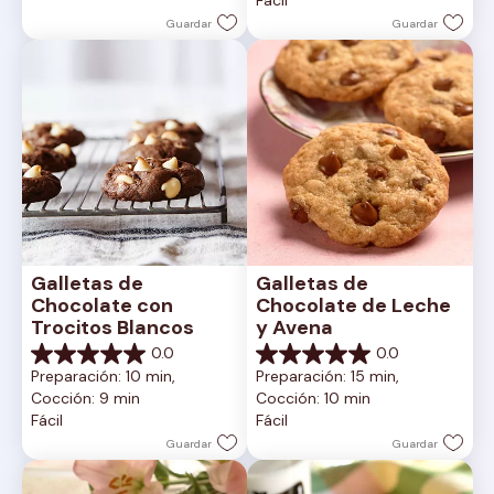
Fácil
estrellas.
Guardar
Guardar
Galletas de 
Galletas de 
Chocolate con 
Chocolate de Leche 
Trocitos Blancos
y Avena
0.0
0.0
0.0
0.0
Preparación: 10 min, 
Preparación: 15 min, 
de
de
Cocción: 9 min
Cocción: 10 min
5
5
Fácil
Fácil
estrellas.
estrellas.
Guardar
Guardar