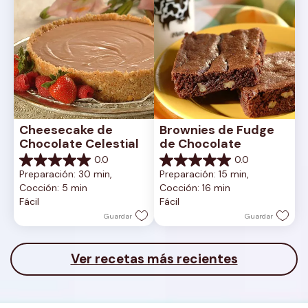
Cheesecake de 
Brownies de Fudge 
Chocolate Celestial
de Chocolate
0.0
0.0
0.0
0.0
Preparación: 30 min, 
Preparación: 15 min, 
de
de
Cocción: 5 min
Cocción: 16 min
5
5
Fácil
Fácil
estrellas.
estrellas.
Guardar
Guardar
Ver recetas más recientes