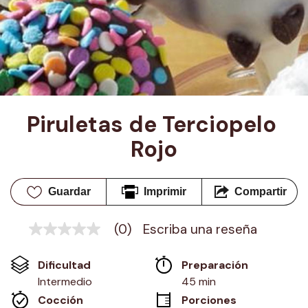
Piruletas de Terciopelo 
Rojo
Guardar
Imprimir
Compartir
(0)
Escriba una reseña
Sin
puntuación
Enlace
Dificultad
Preparación 
en
la
Intermedio
45 min
misma
Cocción 
Porciones
página.