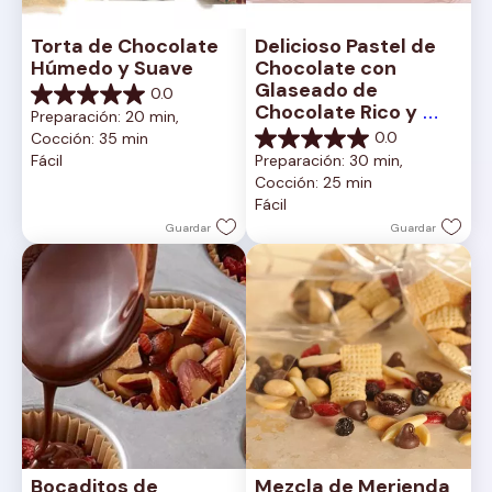
Torta de Chocolate 
Delicioso Pastel de 
Húmedo y Suave
Chocolate con 
Glaseado de 
0.0
0.0
Chocolate Rico y 
Preparación: 20 min, 
de
Cremoso
0.0
Cocción: 35 min
5
0.0
Fácil
Preparación: 30 min, 
estrellas.
de
Cocción: 25 min
5
Fácil
estrellas.
Guardar
Guardar
Bocaditos de 
Mezcla de Merienda