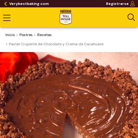
Verybestbaking.com
Registrarse
Inicio
Postres
Recetas
Pastel Crujiente de Chocolate y Crema de Cacahuate