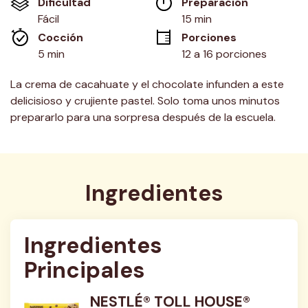
Dificultad
Preparación 
en
la
Fácil
15 min
misma
Cocción 
Porciones
página.
5 min
12 a 16 porciones
La crema de cacahuate y el chocolate infunden a este
delicisioso y crujiente pastel. Solo toma unos minutos
prepararlo para una sorpresa después de la escuela.
Ingredientes
Ingredientes 
Principales
NESTLÉ® TOLL HOUSE®