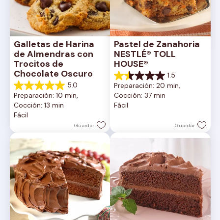
Galletas de Harina 
Pastel de Zanahoria 
de Almendras con 
NESTLÉ® TOLL 
Trocitos de 
HOUSE®
Chocolate Oscuro
1.5
1.5
5.0
Preparación: 20 min, 
de
5.0
Preparación: 10 min, 
Cocción: 37 min
5
de
Cocción: 13 min
Fácil
estrellas.
5
Fácil
2
estrellas.
reseñas
1
Guardar
Guardar
reseña