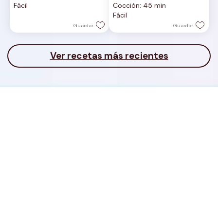
Fácil
Cocción: 45 min
5
5
Fácil
estrellas.
estrellas.
Guardar
Guardar
Ver recetas más recientes