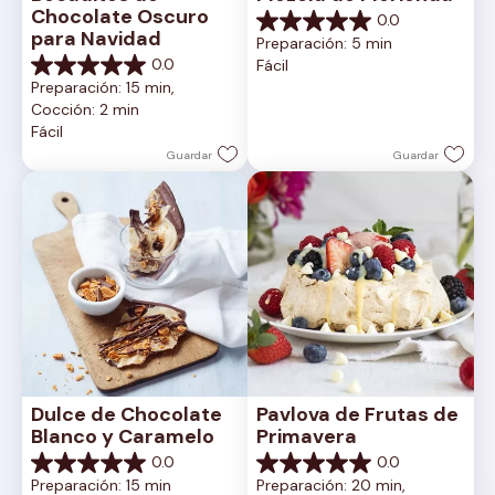
Chocolate Oscuro 
0.0
0.0
para Navidad
Preparación: 5 min
de
0.0
Fácil
5
0.0
Preparación: 15 min, 
estrellas.
de
Cocción: 2 min
5
Fácil
estrellas.
Guardar
Guardar
Dulce de Chocolate 
Pavlova de Frutas de 
Blanco y Caramelo
Primavera
0.0
0.0
0.0
0.0
Preparación: 15 min
Preparación: 20 min, 
de
de