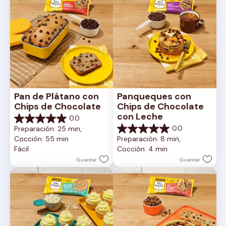
Pan de Plátano con 
Panqueques con 
Chips de Chocolate
Chips de Chocolate 
con Leche
0.0
0.0
0.0
Preparación: 25 min, 
de
0.0
Cocción: 55 min
Preparación: 8 min, 
5
de
Fácil
Cocción: 4 min
estrellas.
5
estrellas.
Guardar
Guardar