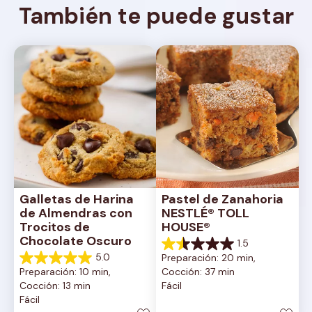
También te puede gustar
Galletas de Harina 
Pastel de Zanahoria 
de Almendras con 
NESTLÉ® TOLL 
Trocitos de 
HOUSE®
Chocolate Oscuro
1.5
1.5
5.0
Preparación: 20 min, 
de
5.0
Preparación: 10 min, 
Cocción: 37 min
5
de
Cocción: 13 min
Fácil
estrellas.
5
Fácil
2
estrellas.
reseñas