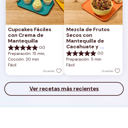
Cupcakes Fáciles 
Mezcla de Frutos 
con Crema de 
Secos con 
Mantequilla
Mantequilla de 
Cacahuate y 
0.0
0.0
Chocolate con Leche
0.0
Preparación: 15 min, 
de
0.0
Cocción: 20 min
Preparación: 5 min
5
de
Fácil
Fácil
estrellas.
5
estrellas.
Guardar
Guardar
Ver recetas más recientes