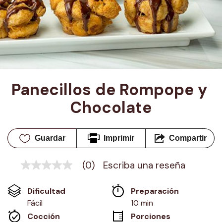
Panecillos de Rompope y 
Chocolate
Guardar
Imprimir
Compartir
(0)
Escriba una reseña
Sin
puntuación
Enlace
Dificultad
Preparación 
en
la
Fácil
10 min
misma
Cocción 
Porciones
página.