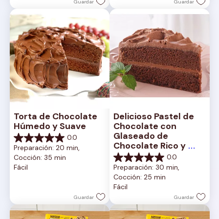
1
Guardar
Guardar
reseña
Torta de Chocolate 
Delicioso Pastel de 
Húmedo y Suave
Chocolate con 
Glaseado de 
0.0
0.0
Chocolate Rico y 
Preparación: 20 min, 
de
Cremoso
0.0
Cocción: 35 min
5
0.0
Fácil
Preparación: 30 min, 
estrellas.
de
Cocción: 25 min
5
Fácil
estrellas.
Guardar
Guardar