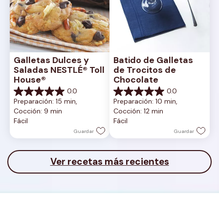
Galletas Dulces y 
Batido de Galletas 
Saladas NESTLÉ® Toll 
de Trocitos de 
House®
Chocolate
0.0
0.0
0.0
0.0
Preparación: 15 min, 
Preparación: 10 min, 
de
de
Cocción: 9 min
Cocción: 12 min
5
5
Fácil
Fácil
estrellas.
estrellas.
Guardar
Guardar
Ver recetas más recientes