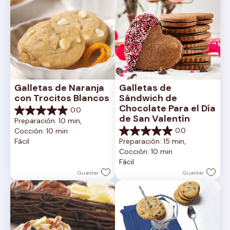
Galletas de Naranja 
Galletas de 
con Trocitos Blancos
Sándwich de 
Chocolate Para el Día 
0.0
0.0
de San Valentín
Preparación: 10 min, 
de
0.0
Cocción: 10 min
5
0.0
Fácil
Preparación: 15 min, 
estrellas.
de
Cocción: 10 min
5
Fácil
estrellas.
Guardar
Guardar