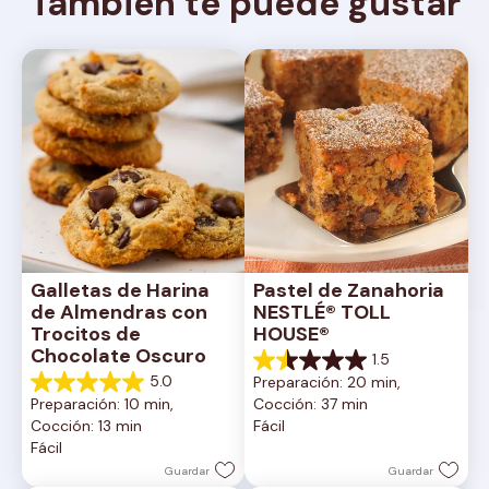
También te puede gustar
Galletas de Harina 
Pastel de Zanahoria 
de Almendras con 
NESTLÉ® TOLL 
Trocitos de 
HOUSE®
Chocolate Oscuro
1.5
1.5
5.0
Preparación: 20 min, 
de
5.0
Preparación: 10 min, 
Cocción: 37 min
5
de
Cocción: 13 min
Fácil
estrellas.
5
Fácil
2
estrellas.
reseñas
1
Guardar
Guardar
reseña