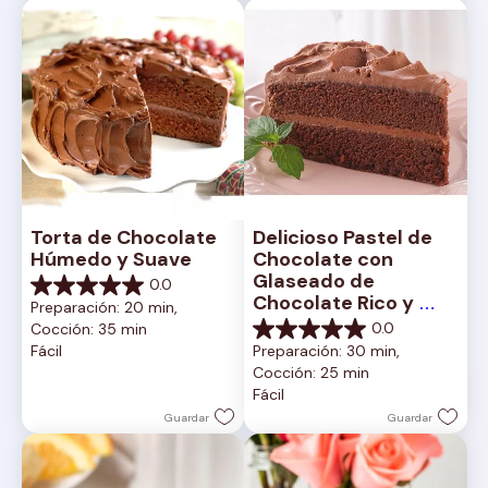
Torta de Chocolate 
Delicioso Pastel de 
Húmedo y Suave
Chocolate con 
Glaseado de 
0.0
0.0
Chocolate Rico y 
Preparación: 20 min, 
de
Cremoso
0.0
Cocción: 35 min
5
0.0
Fácil
Preparación: 30 min, 
estrellas.
de
Cocción: 25 min
5
Fácil
estrellas.
Guardar
Guardar