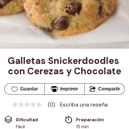
Galletas Snickerdoodles 
con Cerezas y Chocolate
Guardar
Imprimir
Compartir
(0)
Escriba una reseña
Sin
puntuación
Enlace
Dificultad
Preparación 
en
la
Fácil
15 min