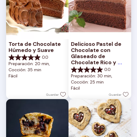
Torta de Chocolate 
Delicioso Pastel de 
Húmedo y Suave
Chocolate con 
Glaseado de 
0.0
0.0
Chocolate Rico y 
Preparación: 20 min, 
de
Cremoso
0.0
Cocción: 35 min
5
0.0
Fácil
Preparación: 30 min, 
estrellas.
de
Cocción: 25 min
5
Fácil
estrellas.
Guardar
Guardar