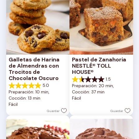
Galletas de Harina 
Pastel de Zanahoria 
de Almendras con 
NESTLÉ® TOLL 
Trocitos de 
HOUSE®
Chocolate Oscuro
1.5
1.5
5.0
Preparación: 20 min, 
de
5.0
Preparación: 10 min, 
Cocción: 37 min
5
de
Cocción: 13 min
Fácil
estrellas.
5
Fácil
2
estrellas.
reseñas
1
Guardar
Guardar
reseña