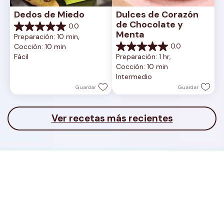
Dedos de Miedo
Dulces de Corazón 
de Chocolate y 
0.0
0.0
Menta
Preparación: 10 min, 
de
0.0
Cocción: 10 min
5
0.0
Fácil
Preparación: 1 hr, 
estrellas.
de
Cocción: 10 min
5
Intermedio
estrellas.
Guardar
Guardar
Ver recetas más recientes