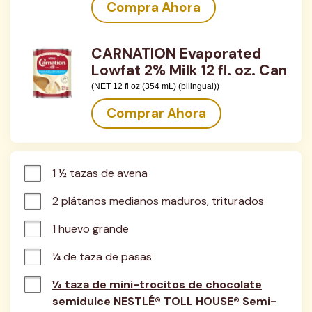
Compra Ahora
CARNATION Evaporated
Lowfat 2% Milk 12 fl. oz. Can
(NET 12 fl oz (354 mL) (bilingual))
Comprar Ahora
1 ½ tazas de avena
2 plátanos medianos maduros, triturados
1 huevo grande
¼ de taza de pasas
¼ taza de mini-trocitos de chocolate
semidulce NESTLÉ® TOLL HOUSE® Semi-