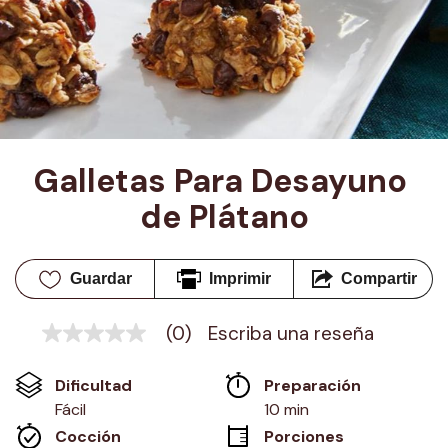
Galletas Para Desayuno 
de Plátano
Guardar
Imprimir
Compartir
(0)
Escriba una reseña
Sin
puntuación
Enlace
Dificultad
Preparación 
en
la
Fácil
10 min
misma
Cocción 
Porciones
página.