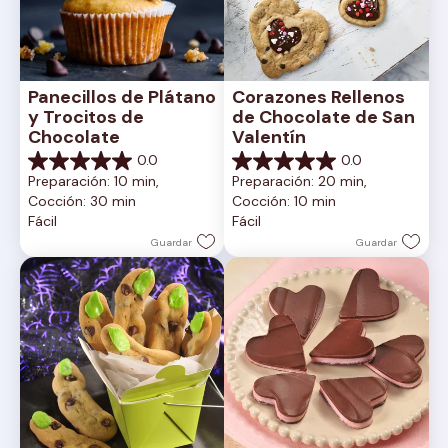
Panecillos de Plátano 
Corazones Rellenos 
y Trocitos de 
de Chocolate de San 
Chocolate
Valentín
0.0
0.0
0.0
0.0
Preparación: 10 min, 
Preparación: 20 min, 
de
de
Cocción: 30 min
Cocción: 10 min
5
5
Fácil
Fácil
estrellas.
estrellas.
Guardar
Guardar