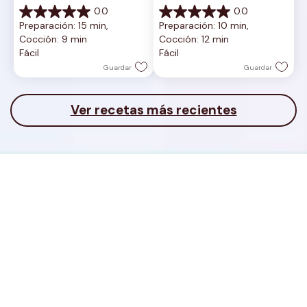
0.0
0.0
0.0
0.0
Preparación: 15 min, 
Preparación: 10 min, 
de
de
Cocción: 9 min
Cocción: 12 min
5
5
Fácil
Fácil
estrellas.
estrellas.
Guardar
Guardar
Ver recetas más recientes