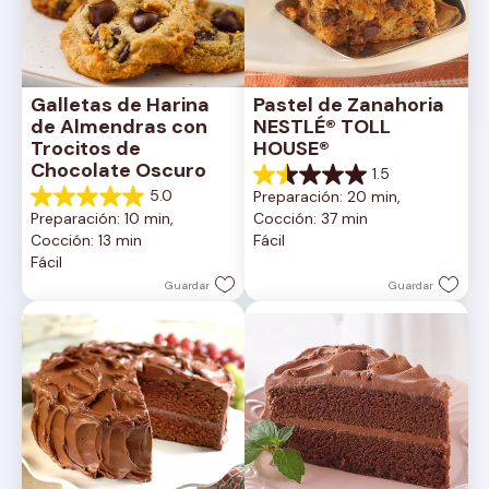
Galletas de Harina 
Pastel de Zanahoria 
de Almendras con 
NESTLÉ® TOLL 
Trocitos de 
HOUSE®
Chocolate Oscuro
1.5
1.5
5.0
Preparación: 20 min, 
de
5.0
Preparación: 10 min, 
Cocción: 37 min
5
de
Cocción: 13 min
Fácil
estrellas.
5
Fácil
2
estrellas.
reseñas
1
Guardar
Guardar
reseña