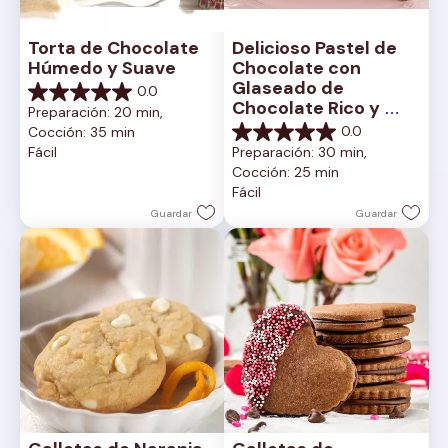
Torta de Chocolate 
Delicioso Pastel de 
Húmedo y Suave
Chocolate con 
Glaseado de 
0.0
0.0
Chocolate Rico y 
Preparación: 20 min, 
de
Cremoso
0.0
Cocción: 35 min
5
0.0
Fácil
Preparación: 30 min, 
estrellas.
de
Cocción: 25 min
5
Fácil
estrellas.
Guardar
Guardar