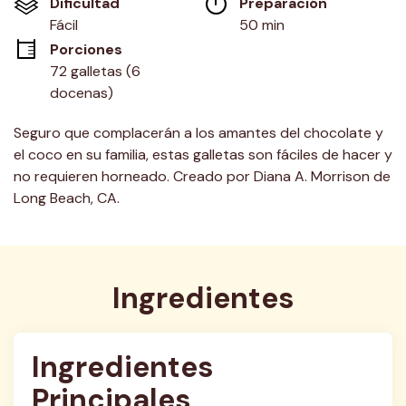
Dificultad
Preparación 
en
la
Fácil
50 min
misma
Porciones
página.
72 galletas (6 
docenas)
Seguro que complacerán a los amantes del chocolate y
el coco en su familia, estas galletas son fáciles de hacer y
no requieren horneado. Creado por Diana A. Morrison de
Long Beach, CA.
Ingredientes
Ingredientes 
Principales