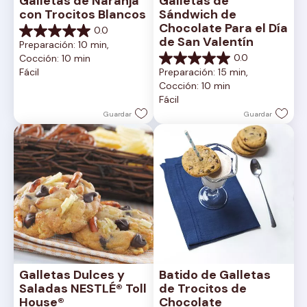
Galletas de Naranja 
Galletas de 
con Trocitos Blancos
Sándwich de 
Chocolate Para el Día 
0.0
0.0
de San Valentín
Preparación: 10 min, 
de
0.0
Cocción: 10 min
5
0.0
Fácil
Preparación: 15 min, 
estrellas.
de
Cocción: 10 min
5
Fácil
estrellas.
Guardar
Guardar
Galletas Dulces y 
Batido de Galletas 
Saladas NESTLÉ® Toll 
de Trocitos de 
House®
Chocolate