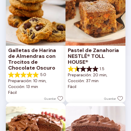
Galletas de Harina 
Pastel de Zanahoria 
de Almendras con 
NESTLÉ® TOLL 
Trocitos de 
HOUSE®
Chocolate Oscuro
1.5
1.5
5.0
Preparación: 20 min, 
de
5.0
Preparación: 10 min, 
Cocción: 37 min
5
de
Cocción: 13 min
Fácil
estrellas.
5
Fácil
2
estrellas.
reseñas
1
Guardar
Guardar
reseña