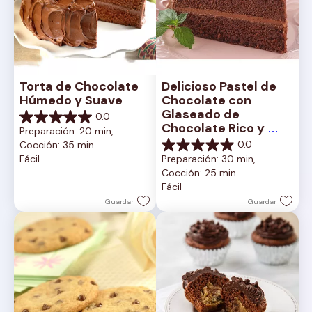
Torta de Chocolate 
Delicioso Pastel de 
Húmedo y Suave
Chocolate con 
Glaseado de 
0.0
0.0
Chocolate Rico y 
Preparación: 20 min, 
de
Cremoso
0.0
Cocción: 35 min
5
0.0
Fácil
Preparación: 30 min, 
estrellas.
de
Cocción: 25 min
5
Fácil
estrellas.
Guardar
Guardar