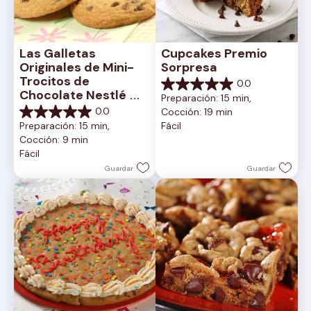
Las Galletas 
Cupcakes Premio 
Originales de Mini-
Sorpresa
Trocitos de 
0.0
0.0
Chocolate Nestlé 
Preparación: 15 min, 
de
Toll House
0.0
Cocción: 19 min
5
0.0
Preparación: 15 min, 
Fácil
estrellas.
de
Cocción: 9 min
5
Fácil
estrellas.
Guardar
Guardar