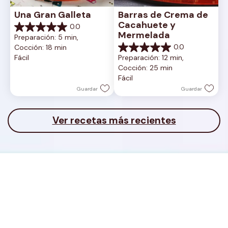
Una Gran Galleta
Barras de Crema de 
Cacahuete y 
0.0
0.0
Mermelada
Preparación: 5 min, 
de
0.0
Cocción: 18 min
5
0.0
Fácil
Preparación: 12 min, 
estrellas.
de
Cocción: 25 min
5
Fácil
estrellas.
Guardar
Guardar
Ver recetas más recientes