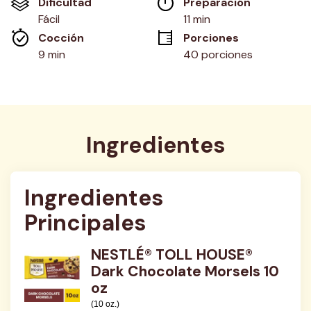
Dificultad
Preparación 
en
la
Fácil
11 min
misma
Cocción 
Porciones
página.
9 min
40 porciones
Ingredientes
Ingredientes 
Principales
NESTLÉ® TOLL HOUSE®
Dark Chocolate Morsels 10
oz
(10 oz.)