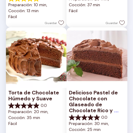
de
5.0
Preparación: 10 min, 
Cocción: 37 min
5
de
Cocción: 13 min
Fácil
estrellas.
5
Fácil
2
estrellas.
reseñas
1
Guardar
Guardar
reseña
Torta de Chocolate 
Delicioso Pastel de 
Húmedo y Suave
Chocolate con 
Glaseado de 
0.0
0.0
Chocolate Rico y 
Preparación: 20 min, 
de
Cremoso
0.0
Cocción: 35 min
5
0.0
Fácil
Preparación: 30 min, 
estrellas.
de
Cocción: 25 min
5