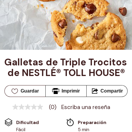
Galletas de Triple Trocitos 
de NESTLÉ® TOLL HOUSE®
Guardar
Imprimir
Compartir
(0)
Escriba una reseña
Sin
puntuación
Enlace
Dificultad
Preparación 
en
la
Fácil
5 min