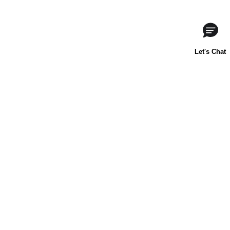
Acerca de nosotros
Contáctanos
Horneado para principiantes
Carnation
Libby's
Preguntas frecuentes
Sustentabilidad