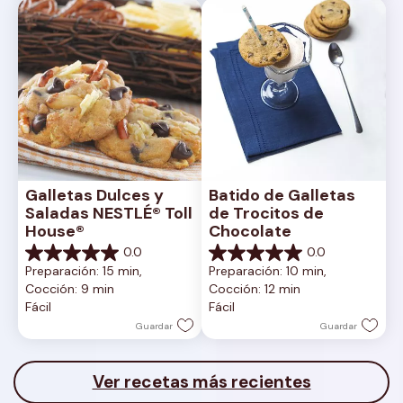
Galletas Dulces y 
Batido de Galletas 
Saladas NESTLÉ® Toll 
de Trocitos de 
House®
Chocolate
0.0
0.0
0.0
0.0
Preparación: 15 min, 
Preparación: 10 min, 
de
de
Cocción: 9 min
Cocción: 12 min
5
5
Fácil
Fácil
estrellas.
estrellas.
Guardar
Guardar
Ver recetas más recientes