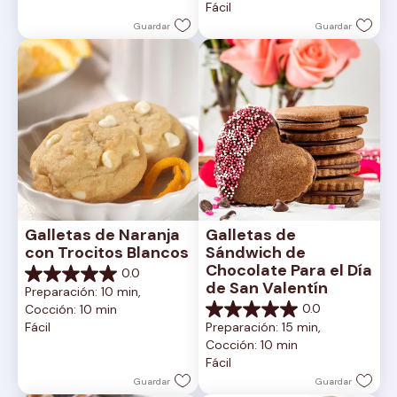
Fácil
estrellas.
Guardar
Guardar
Galletas de Naranja 
Galletas de 
con Trocitos Blancos
Sándwich de 
Chocolate Para el Día 
0.0
0.0
de San Valentín
Preparación: 10 min, 
de
0.0
Cocción: 10 min
5
0.0
Fácil
Preparación: 15 min, 
estrellas.
de
Cocción: 10 min
5
Fácil
estrellas.
Guardar
Guardar