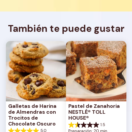
También te puede gustar
Galletas de Harina 
Pastel de Zanahoria 
de Almendras con 
NESTLÉ® TOLL 
Trocitos de 
HOUSE®
Chocolate Oscuro
1.5
1.5
5.0
Preparación: 20 min, 