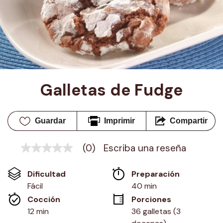
Galletas de Fudge
Guardar
Imprimir
Compartir
(0)
Escriba una reseña
Sin
puntuación
Enlace
Dificultad
Preparación 
en
la
Fácil
40 min
misma
Cocción 
Porciones
página.
12 min
36 galletas (3 