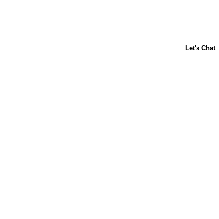
Acerca de nosotros
Contáctanos
Horneado para principiantes
Carnation
Libby's
Preguntas frecuentes
Sustentabilidad