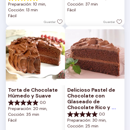
5.0
Preparación: 10 min, 
Cocción: 37 min
5
de
Cocción: 13 min
Fácil
estrellas.
5
Fácil
2
estrellas.
reseñas
1
Guardar
Guardar
reseña
Torta de Chocolate 
Delicioso Pastel de 
Húmedo y Suave
Chocolate con 
Glaseado de 
0.0
0.0
Chocolate Rico y 
Preparación: 20 min, 
de
Cremoso
0.0
Cocción: 35 min
5
0.0
Fácil
Preparación: 30 min, 
estrellas.
de
Cocción: 25 min
5