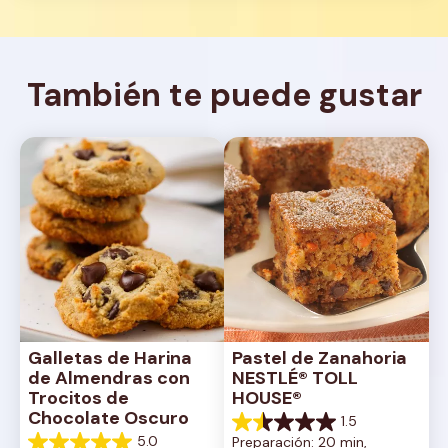
También te puede gustar
Galletas de Harina 
Pastel de Zanahoria 
de Almendras con 
NESTLÉ® TOLL 
Trocitos de 
HOUSE®
Chocolate Oscuro
1.5
1.5
5.0
Preparación: 20 min, 
de