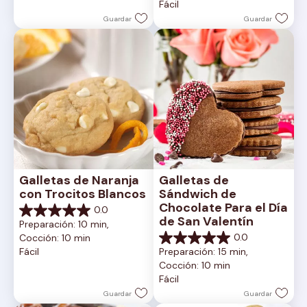
Fácil
estrellas.
Guardar
Guardar
Galletas de Naranja 
Galletas de 
con Trocitos Blancos
Sándwich de 
Chocolate Para el Día 
0.0
0.0
de San Valentín
Preparación: 10 min, 
de
0.0
Cocción: 10 min
5
0.0
Fácil
Preparación: 15 min, 
estrellas.
de
Cocción: 10 min
5
Fácil
estrellas.
Guardar
Guardar