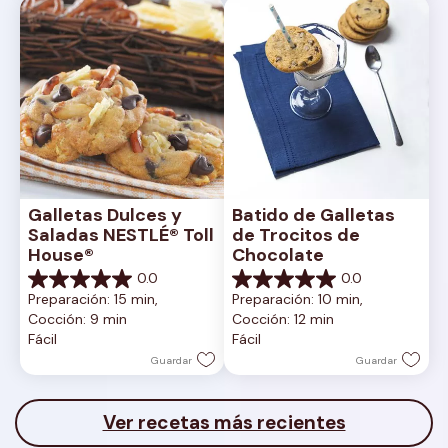
Galletas Dulces y 
Batido de Galletas 
Saladas NESTLÉ® Toll 
de Trocitos de 
House®
Chocolate
0.0
0.0
0.0
0.0
Preparación: 15 min, 
Preparación: 10 min, 
de
de
Cocción: 9 min
Cocción: 12 min
5
5
Fácil
Fácil
estrellas.
estrellas.
Guardar
Guardar
Ver recetas más recientes