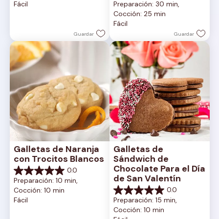
Fácil
Preparación: 30 min, 
estrellas.
de
Cocción: 25 min
5
Fácil
estrellas.
Guardar
Guardar
Galletas de Naranja 
Galletas de 
con Trocitos Blancos
Sándwich de 
Chocolate Para el Día 
0.0
0.0
de San Valentín
Preparación: 10 min, 
de
0.0
Cocción: 10 min
5
0.0
Fácil
Preparación: 15 min, 
estrellas.
de
Cocción: 10 min
5