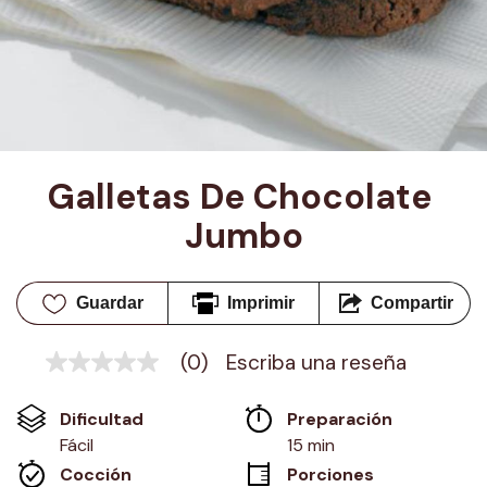
Galletas De Chocolate 
Jumbo
Guardar
Imprimir
Compartir
(0)
Escriba una reseña
Sin
puntuación
Enlace
Dificultad
Preparación 
en
la
Fácil
15 min
misma
Cocción 
Porciones
página.