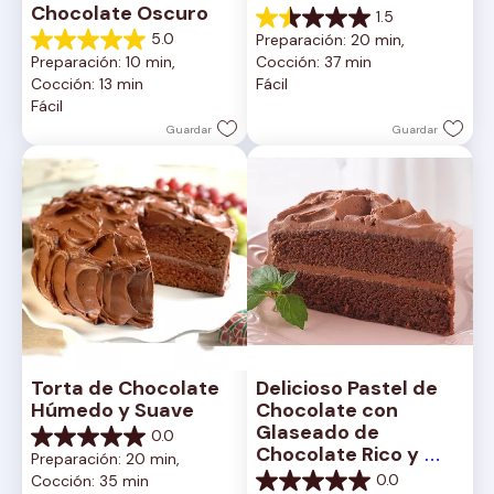
Chocolate Oscuro
1.5
1.5
5.0
Preparación: 20 min, 
de
5.0
Preparación: 10 min, 
Cocción: 37 min
5
de
Cocción: 13 min
Fácil
estrellas.
5
Fácil
2
estrellas.
reseñas
1
Guardar
Guardar
reseña
Torta de Chocolate 
Delicioso Pastel de 
Húmedo y Suave
Chocolate con 
Glaseado de 
0.0
0.0
Chocolate Rico y 
Preparación: 20 min, 
de
Cremoso
0.0
Cocción: 35 min
5
0.0