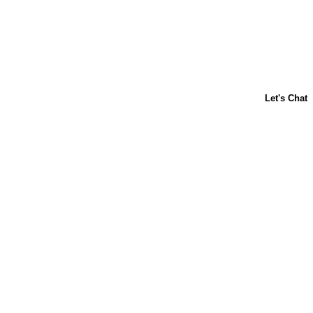
Acerca de nosotros
Contáctanos
Horneado para principiantes
Carnation
Libby's
Preguntas frecuentes