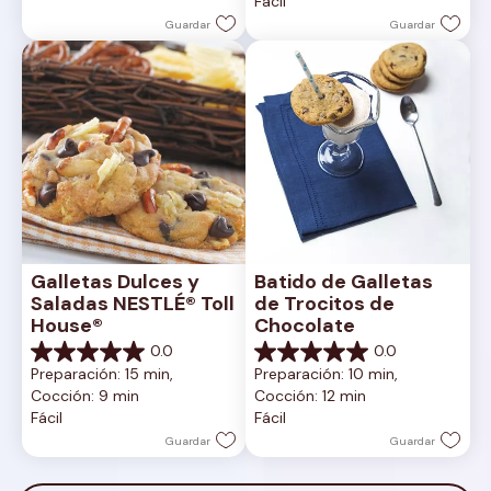
Fácil
estrellas.
Guardar
Guardar
Galletas Dulces y 
Batido de Galletas 
Saladas NESTLÉ® Toll 
de Trocitos de 
House®
Chocolate
0.0
0.0
0.0
0.0
Preparación: 15 min, 
Preparación: 10 min, 
de
de
Cocción: 9 min
Cocción: 12 min
5
5
Fácil
Fácil
estrellas.
estrellas.
Guardar
Guardar