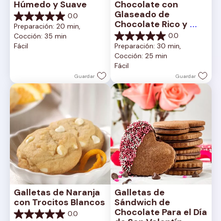
Húmedo y Suave
Chocolate con 
Glaseado de 
0.0
0.0
Chocolate Rico y 
Preparación: 20 min, 
de
Cremoso
0.0
Cocción: 35 min
5
0.0
Fácil
Preparación: 30 min, 
estrellas.
de
Cocción: 25 min
5
Fácil
estrellas.
Guardar
Guardar
Galletas de Naranja 
Galletas de 
con Trocitos Blancos
Sándwich de 
Chocolate Para el Día 
0.0
0.0