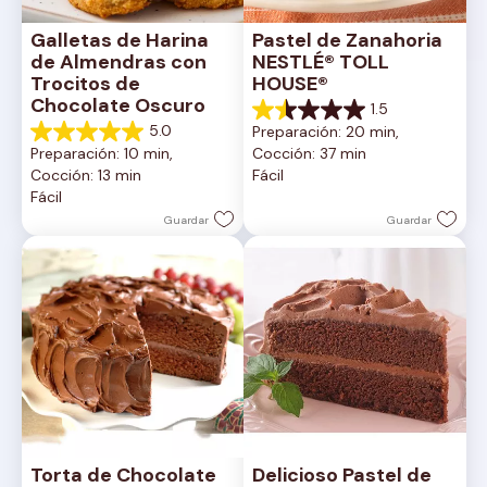
Galletas de Harina 
Pastel de Zanahoria 
de Almendras con 
NESTLÉ® TOLL 
Trocitos de 
HOUSE®
Chocolate Oscuro
1.5
1.5
5.0
Preparación: 20 min, 
de
5.0
Preparación: 10 min, 
Cocción: 37 min
5
de
Cocción: 13 min
Fácil
estrellas.
5
Fácil
2
estrellas.
reseñas
1
Guardar
Guardar
reseña
Torta de Chocolate 
Delicioso Pastel de 