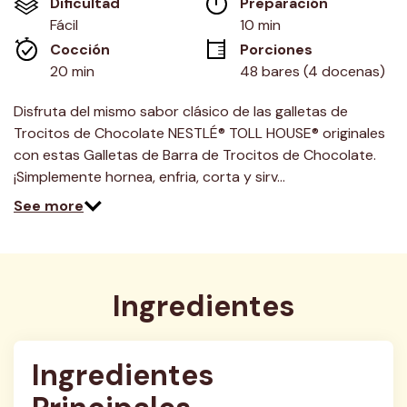
Dificultad
Preparación 
en
la
Fácil
10 min
misma
Cocción 
Porciones
página.
20 min
48 bares (4 docenas)
Disfruta del mismo sabor clásico de las galletas de
Trocitos de Chocolate NESTLÉ® TOLL HOUSE® originales
con estas Galletas de Barra de Trocitos de Chocolate.
¡Simplemente hornea, enfria, corta y sirv…
See more
Ingredientes
Ingredientes 