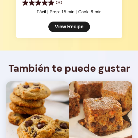
0.0
0.0
de
Fácil
Prep: 15 min
Cook: 9 min
5
estrellas.
View Recipe
También te puede gustar