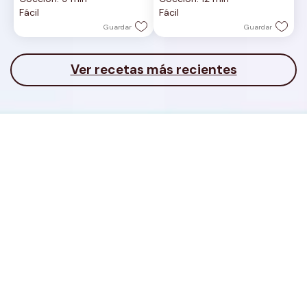
5
5
Fácil
Fácil
estrellas.
estrellas.
Guardar
Guardar
Ver recetas más recientes