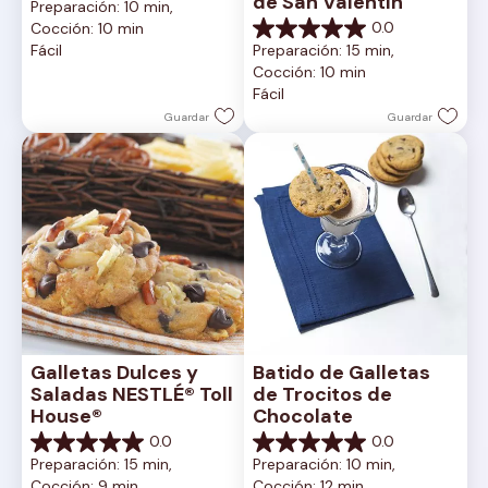
de San Valentín
Preparación: 10 min, 
de
0.0
Cocción: 10 min
5
0.0
Fácil
Preparación: 15 min, 
estrellas.
de
Cocción: 10 min
5
Fácil
estrellas.
Guardar
Guardar
Galletas Dulces y 
Batido de Galletas 
Saladas NESTLÉ® Toll 
de Trocitos de 
House®
Chocolate
0.0
0.0
0.0
0.0
Preparación: 15 min, 
Preparación: 10 min, 
de
de
Cocción: 9 min
Cocción: 12 min