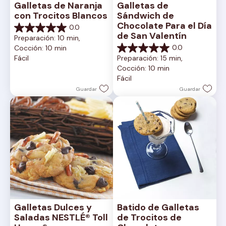
Galletas de Naranja 
Galletas de 
con Trocitos Blancos
Sándwich de 
Chocolate Para el Día 
0.0
0.0
de San Valentín
Preparación: 10 min, 
de
0.0
Cocción: 10 min
5
0.0
Fácil
Preparación: 15 min, 
estrellas.
de
Cocción: 10 min
5
Fácil
estrellas.
Guardar
Guardar
Galletas Dulces y 
Batido de Galletas 
Saladas NESTLÉ® Toll 
de Trocitos de 