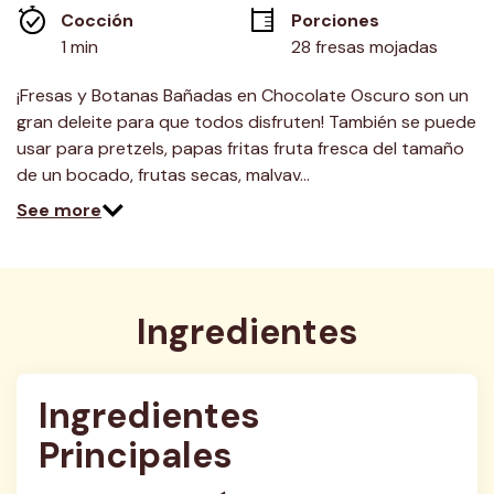
misma
Cocción 
Porciones
página.
1 min
28 fresas mojadas
¡Fresas y Botanas Bañadas en Chocolate Oscuro son un
gran deleite para que todos disfruten! También se puede
usar para pretzels, papas fritas fruta fresca del tamaño
de un bocado, frutas secas, malvav…
See more
Ingredientes
Ingredientes 
Principales