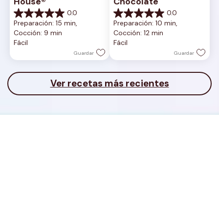
House®
Chocolate
0.0
0.0
0.0
0.0
Preparación: 15 min, 
Preparación: 10 min, 
de
de
Cocción: 9 min
Cocción: 12 min
5
5
Fácil
Fácil
estrellas.
estrellas.
Guardar
Guardar
Ver recetas más recientes