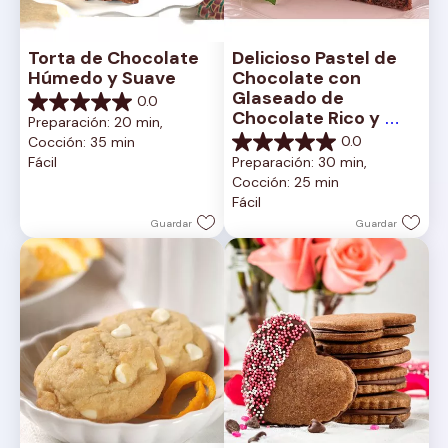
Torta de Chocolate 
Delicioso Pastel de 
Húmedo y Suave
Chocolate con 
Glaseado de 
0.0
0.0
Chocolate Rico y 
Preparación: 20 min, 
de
Cremoso
0.0
Cocción: 35 min
5
0.0
Fácil
Preparación: 30 min, 
estrellas.
de
Cocción: 25 min
5
Fácil
estrellas.
Guardar
Guardar