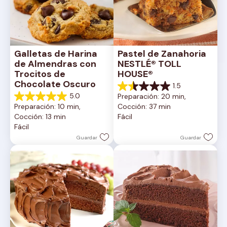
Galletas de Harina 
Pastel de Zanahoria 
de Almendras con 
NESTLÉ® TOLL 
Trocitos de 
HOUSE®
Chocolate Oscuro
1.5
1.5
5.0
Preparación: 20 min, 
de
5.0
Preparación: 10 min, 
Cocción: 37 min
5
de
Cocción: 13 min
Fácil
estrellas.
5
Fácil
2
estrellas.
reseñas
1
Guardar
Guardar
reseña