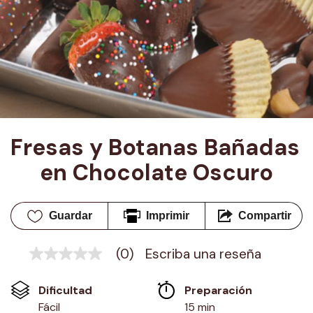
Fresas y Botanas Bañadas 
en Chocolate Oscuro
Guardar
Imprimir
Compartir
(0)
Escriba una reseña
Sin
puntuación
Enlace
Dificultad
Preparación 
en
la
Fácil
15 min