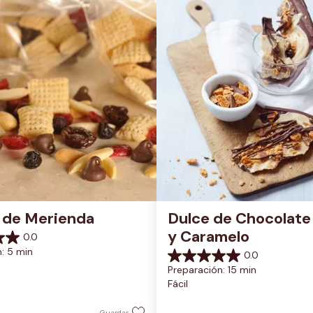
 de Merienda
Dulce de Chocolate 
y Caramelo
0.0
: 5 min
0.0
0.0
Preparación: 15 min
de
Fácil
5
estrellas.
Guardar