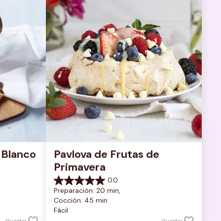
Blanco 
Pavlova de Frutas de 
Primavera
0.0
0.0
Preparación: 20 min, 
de
Cocción: 45 min
5
Fácil
estrellas.
Guardar
Guardar