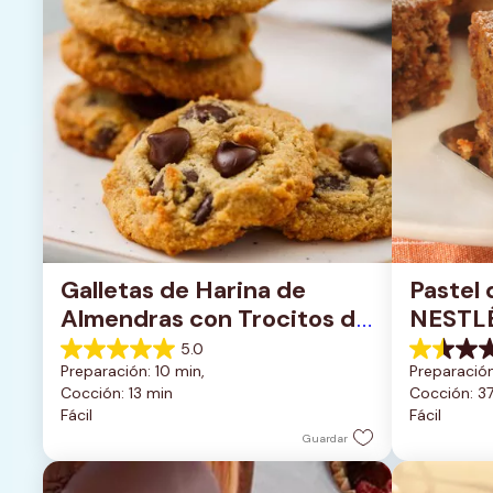
Galletas de Harina de 
Pastel 
Almendras con Trocitos de 
NESTL
Chocolate Oscuro
5.0
5.0
1.5
Preparación: 10 min, 
Preparación
de
de
Cocción: 13 min
Cocción: 3
5
5
Fácil
Fácil
estrellas.
estrellas.
1
2
Guardar
reseña
reseñas