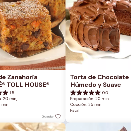
de Zanahoria 
Torta de Chocolate 
É® TOLL HOUSE®
Húmedo y Suave
1.5
0.0
0.0
: 20 min, 
Preparación: 20 min, 
de
7 min
Cocción: 35 min
5
Fácil
estrellas.
Guardar