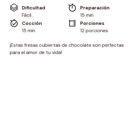
Enlace
Dificultad
Preparación 
en
la
Fácil
15 min
misma
Cocción 
Porciones
página.
15 min
12 porciones
¡Estas fresas cubiertas de chocolate son perfectas
para el amor de tu vida!