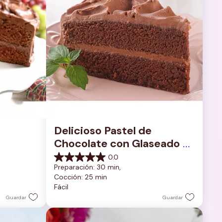
Delicioso Pastel de 
Chocolate con Glaseado 
de Chocolate Rico y 
0.0
0.0
Cremoso
Preparación: 30 min, 
de
Cocción: 25 min
5
Fácil
estrellas.
Guardar
Guardar