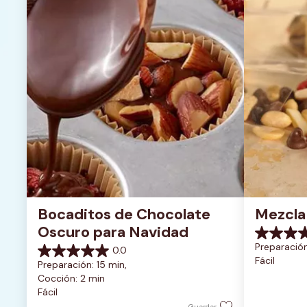
Bocaditos de Chocolate 
Mezcla
Oscuro para Navidad
0.0
Preparación
0.0
de
0.0
Fácil
5
Preparación: 15 min, 
de
estrellas.
Cocción: 2 min
5
Fácil
estrellas.
Guardar