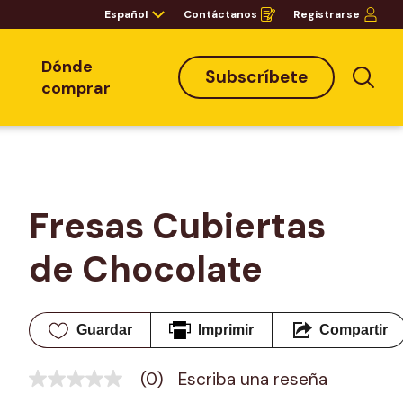
Español
Contáctanos
Registrarse
Opens
in
a
new
window
Dónde
Subscríbete
Bus
comprar
Fresas Cubiertas 
de Chocolate
Guardar
Imprimir
Compartir
(0)
Escriba una reseña
Sin
puntuación