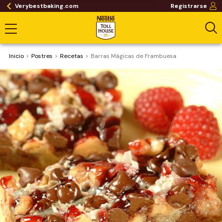
Verybestbaking.com
Registrarse
Inicio
Postres
Recetas
Barras Mágicas de Frambuesa