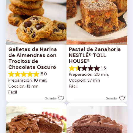
Galletas de Harina 
Pastel de Zanahoria 
de Almendras con 
NESTLÉ® TOLL 
Trocitos de 
HOUSE®
Chocolate Oscuro
1.5
1.5
5.0
Preparación: 20 min, 
de
5.0
Preparación: 10 min, 
Cocción: 37 min
5
de
Cocción: 13 min
Fácil
estrellas.
5
Fácil
2
estrellas.
reseñas
1
Guardar
Guardar
reseña