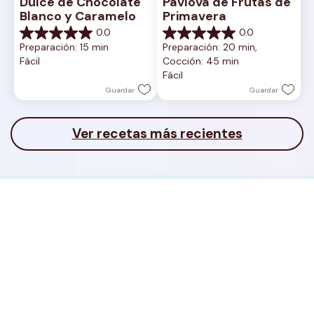
Dulce de Chocolate 
Pavlova de Frutas de 
Blanco y Caramelo
Primavera
0.0
0.0
0.0
0.0
Preparación: 15 min
Preparación: 20 min, 
de
de
Fácil
Cocción: 45 min
5
5
Fácil
estrellas.
estrellas.
Guardar
Guardar
Ver recetas más recientes