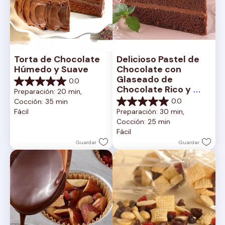
Torta de Chocolate 
Delicioso Pastel de 
Húmedo y Suave
Chocolate con 
Glaseado de 
0.0
0.0
Chocolate Rico y 
Preparación: 20 min, 
de
Cremoso
0.0
Cocción: 35 min
5
0.0
Fácil
Preparación: 30 min, 
estrellas.
de
Cocción: 25 min
5
Fácil
estrellas.
Guardar
Guardar