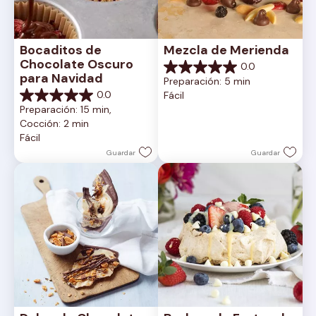
Bocaditos de 
Mezcla de Merienda
Chocolate Oscuro 
0.0
0.0
para Navidad
Preparación: 5 min
de
0.0
Fácil
5
0.0
Preparación: 15 min, 
estrellas.
de
Cocción: 2 min
5
Fácil
estrellas.
Guardar
Guardar