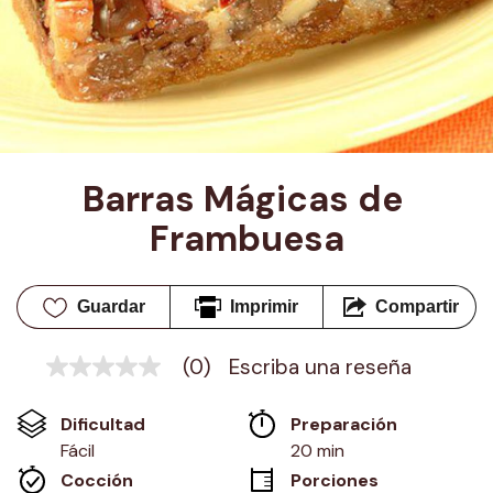
Barras Mágicas de 
Frambuesa
Guardar
Imprimir
Compartir
(0)
Escriba una reseña
Sin
puntuación
Enlace
Dificultad
Preparación 
en
la
Fácil
20 min
misma
Cocción 
Porciones
página.