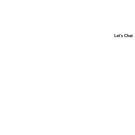
Acerca de nosotros
Contáctanos
Horneado para principiantes
Carnation
Libby's
Preguntas frecuentes