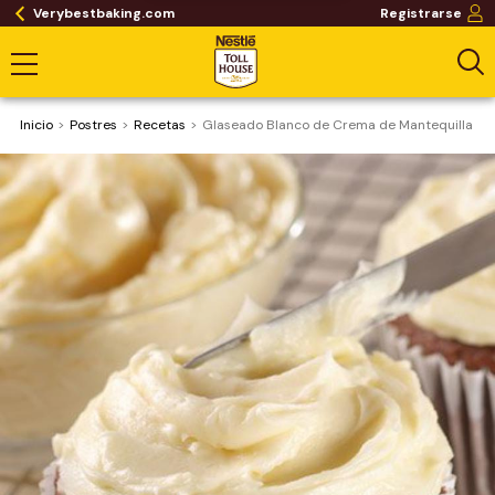
Verybestbaking.com
Registrarse
Inicio
Postres
Recetas
Glaseado Blanco de Crema de Mantequilla