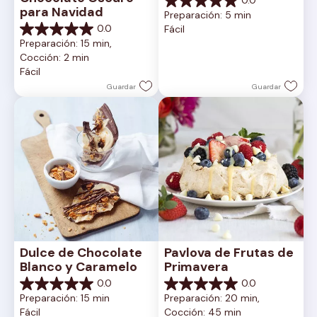
0.0
0.0
para Navidad
Preparación: 5 min
de
0.0
Fácil
5
0.0
Preparación: 15 min, 
estrellas.
de
Cocción: 2 min
5
Fácil
estrellas.
Guardar
Guardar
Dulce de Chocolate 
Pavlova de Frutas de 
Blanco y Caramelo
Primavera
0.0
0.0
0.0
0.0
Preparación: 15 min
Preparación: 20 min, 
de
de
Fácil
Cocción: 45 min
5
5