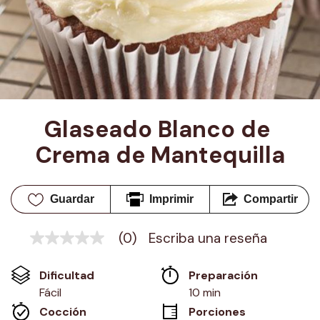
Glaseado Blanco de 
Crema de Mantequilla
Guardar
Imprimir
Compartir
(0)
Escriba una reseña
Sin
puntuación
Enlace
Dificultad
Preparación 
en
la
Fácil
10 min
misma
Cocción 
Porciones
página.