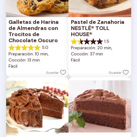
Galletas de Harina 
Pastel de Zanahoria 
de Almendras con 
NESTLÉ® TOLL 
Trocitos de 
HOUSE®
Chocolate Oscuro
1.5
1.5
5.0
Preparación: 20 min, 
de
5.0
Preparación: 10 min, 
Cocción: 37 min
5
de
Cocción: 13 min
Fácil
estrellas.
5
Fácil
2
estrellas.
reseñas
1
Guardar
Guardar
reseña