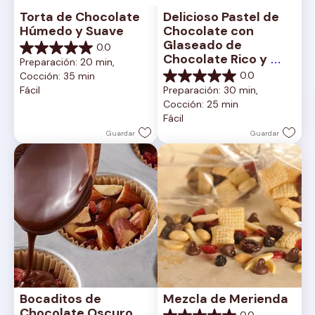
Torta de Chocolate 
Delicioso Pastel de 
Húmedo y Suave
Chocolate con 
Glaseado de 
0.0
0.0
Chocolate Rico y 
Preparación: 20 min, 
de
Cremoso
0.0
Cocción: 35 min
5
0.0
Fácil
Preparación: 30 min, 
estrellas.
de
Cocción: 25 min
5
Fácil
estrellas.
Guardar
Guardar
Bocaditos de 
Mezcla de Merienda
Chocolate Oscuro 