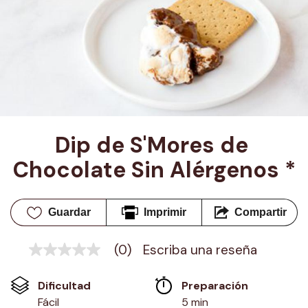
Dip de S'Mores de 
Chocolate Sin Alérgenos *
Guardar
Imprimir
Compartir
(0)
Escriba una reseña
Sin
puntuación
Enlace
Dificultad
Preparación 
en
la
Fácil
5 min