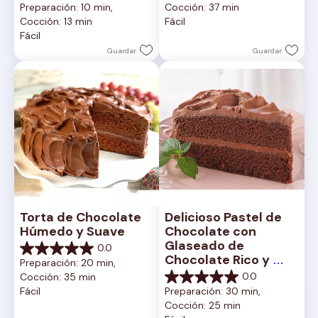
Preparación: 10 min, 
Cocción: 37 min
5
de
Cocción: 13 min
Fácil
estrellas.
5
Fácil
2
estrellas.
reseñas
1
Guardar
Guardar
reseña
Torta de Chocolate 
Delicioso Pastel de 
Húmedo y Suave
Chocolate con 
Glaseado de 
0.0
0.0
Chocolate Rico y 
Preparación: 20 min, 
de
Cremoso
0.0
Cocción: 35 min
5
0.0
Fácil
Preparación: 30 min, 
estrellas.
de
Cocción: 25 min
5