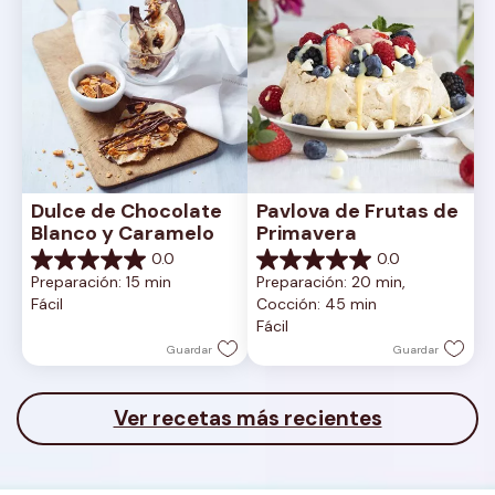
Dulce de Chocolate 
Pavlova de Frutas de 
Blanco y Caramelo
Primavera
0.0
0.0
0.0
0.0
Preparación: 15 min
Preparación: 20 min, 
de
de
Fácil
Cocción: 45 min
5
5
Fácil
estrellas.
estrellas.
Guardar
Guardar
Ver recetas más recientes