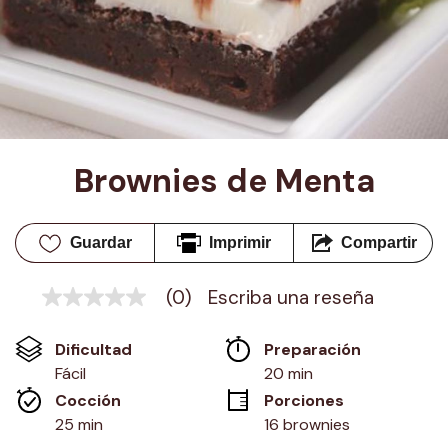
Brownies de Menta
Guardar
Imprimir
Compartir
(0)
Escriba una reseña
Sin
puntuación
Enlace
Dificultad
Preparación 
en
la
Fácil
20 min
misma
Cocción 
Porciones
página.
25 min
16 brownies