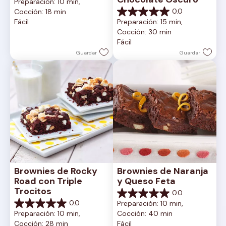
Preparación: 10 min, 
de
0.0
Cocción: 18 min
5
0.0
Fácil
Preparación: 15 min, 
estrellas.
de
Cocción: 30 min
5
Fácil
estrellas.
Guardar
Guardar
Brownies de Rocky 
Brownies de Naranja 
Road con Triple 
y Queso Feta
Trocitos
0.0
0.0
0.0
Preparación: 10 min, 
de
0.0
Preparación: 10 min, 
Cocción: 40 min
5
de
Cocción: 28 min
Fácil
estrellas.
5