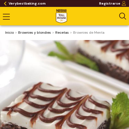
Verybestbaking.com
Registrarse
Inicio
Brownies y blondies
Recetas
Brownies de Menta