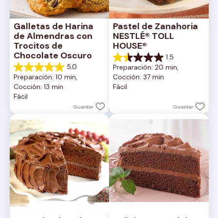
Galletas de Harina 
Pastel de Zanahoria 
de Almendras con 
NESTLÉ® TOLL 
Trocitos de 
HOUSE®
Chocolate Oscuro
1.5
1.5
5.0
Preparación: 20 min, 
de
5.0
Preparación: 10 min, 
Cocción: 37 min
5
de
Cocción: 13 min
Fácil
estrellas.
5
Fácil
2
estrellas.
reseñas
1
Guardar
Guardar
reseña