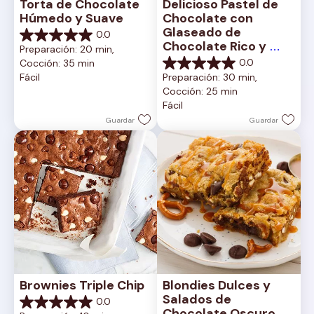
Torta de Chocolate 
Delicioso Pastel de 
Húmedo y Suave
Chocolate con 
Glaseado de 
0.0
0.0
Chocolate Rico y 
Preparación: 20 min, 
de
Cremoso
0.0
Cocción: 35 min
5
0.0
Fácil
Preparación: 30 min, 
estrellas.
de
Cocción: 25 min
5
Fácil
estrellas.
Guardar
Guardar
Brownies Triple Chip
Blondies Dulces y 
Salados de 
0.0
0.0
Chocolate Oscuro