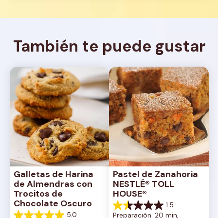
También te puede gustar
Galletas de Harina 
Pastel de Zanahoria 
de Almendras con 
NESTLÉ® TOLL 
Trocitos de 
HOUSE®
Chocolate Oscuro
1.5
1.5
5.0
Preparación: 20 min, 
de