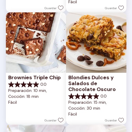
Fácil
estrellas.
Guardar
Guardar
Brownies Triple Chip
Blondies Dulces y 
Salados de 
0.0
0.0
Chocolate Oscuro
Preparación: 10 min, 
de
0.0
Cocción: 18 min
5
0.0
Fácil
Preparación: 15 min, 
estrellas.
de
Cocción: 30 min
5
Fácil
estrellas.
Guardar
Guardar