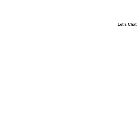
Acerca de nosotros
Contáctanos
Horneado para principiantes
Carnation
Libby's
Preguntas frecuentes
Sustentabilidad