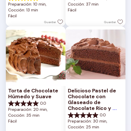
5.0
Preparación: 10 min, 
Cocción: 37 min
5
de
Cocción: 13 min
Fácil
estrellas.
5
Fácil
2
estrellas.
reseñas
1
Guardar
Guardar
reseña
Torta de Chocolate 
Delicioso Pastel de 
Húmedo y Suave
Chocolate con 
Glaseado de 
0.0
0.0
Chocolate Rico y 
Preparación: 20 min, 
de
Cremoso
0.0
Cocción: 35 min
5
0.0
Fácil
Preparación: 30 min, 
estrellas.
de
Cocción: 25 min
5