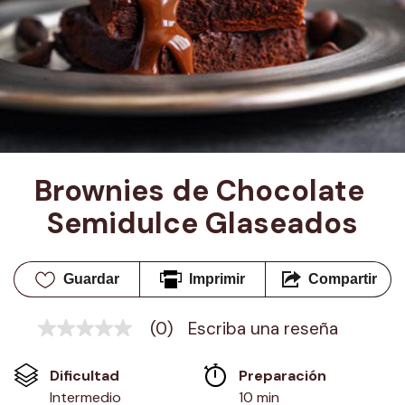
Brownies de Chocolate 
Semidulce Glaseados
Guardar
Imprimir
Compartir
(0)
Escriba una reseña
Sin
puntuación
Enlace
Dificultad
Preparación 
en
la
Intermedio
10 min