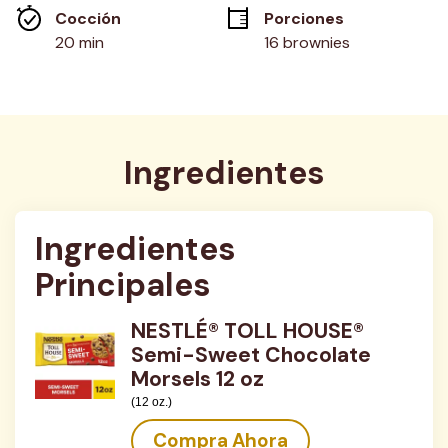
misma
Cocción 
Porciones
página.
20 min
16 brownies
Ingredientes
Ingredientes 
Principales
NESTLÉ® TOLL HOUSE®
Semi-Sweet Chocolate
Morsels 12 oz
(12 oz.)
Compra Ahora