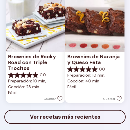
Brownies de Rocky 
Brownies de Naranja 
Road con Triple 
y Queso Feta
Trocitos
0.0
0.0
0.0
Preparación: 10 min, 
de
0.0
Preparación: 10 min, 
Cocción: 40 min
5
de
Cocción: 28 min
Fácil
estrellas.
5
Fácil
estrellas.
Guardar
Guardar
Ver recetas más recientes