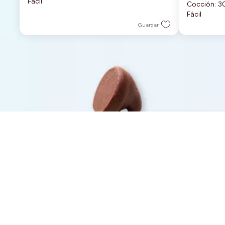
Fácil
estrellas.
Cocción: 3
5
Fácil
estrellas.
Guardar