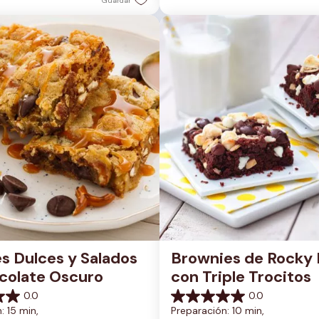
Guardar
s Dulces y Salados 
Brownies de Rocky 
colate Oscuro
con Triple Trocitos
0.0
0.0
0.0
: 15 min, 
Preparación: 10 min, 
de