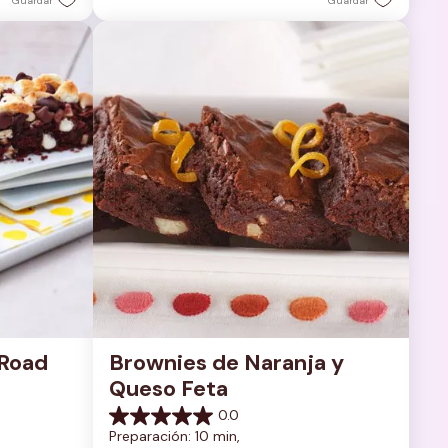
Guardar
Guardar
Road 
Brownies de Naranja y 
Queso Feta
0.0
0.0
Preparación: 10 min, 
de