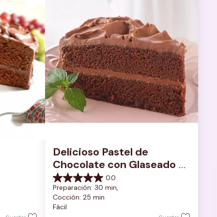
Delicioso Pastel de 
Chocolate con Glaseado 
de Chocolate Rico y 
0.0
0.0
Cremoso
Preparación: 30 min, 
de
Cocción: 25 min
5
Fácil
estrellas.