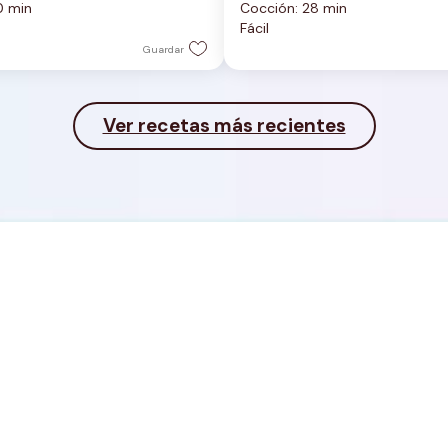
0 min
Cocción: 28 min
5
Fácil
estrellas.
Guardar
Ver recetas más recientes