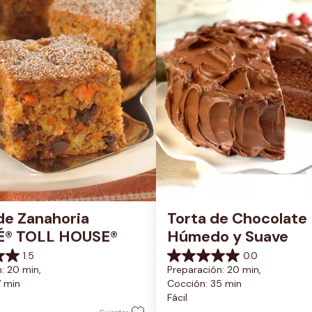
de Zanahoria 
Torta de Chocolate 
É® TOLL HOUSE®
Húmedo y Suave
1.5
0.0
0.0
: 20 min, 
Preparación: 20 min, 
de
7 min
Cocción: 35 min
5
Fácil
estrellas.