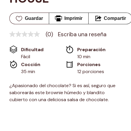
Guardar
Imprimir
Compartir
(0)
Escriba una reseña
Sin
puntuación
Enlace
Dificultad
Preparación 
en
la
Fácil
10 min
misma
Cocción 
Porciones
página.
35 min
12 porciones
¿Apasionado del chocolate? Si es así, seguro que
saborearás este brownie húmedo y blandito
cubierto con una deliciosa salsa de chocolate.