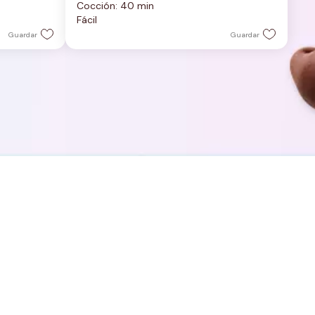
Cocción: 40 min
5
Fácil
estrellas.
Guardar
Guardar