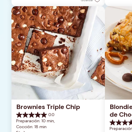
Guardar
reseña
reseñas
Brownies Triple Chip
Blondie
de Cho
0.0
0.0
Preparación: 10 min, 
de
0.0
Cocción: 18 min
5
Preparación
de