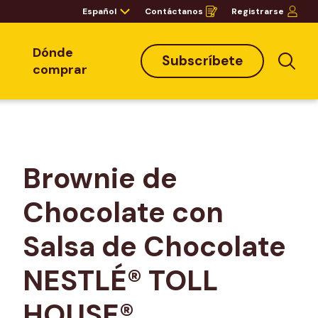
Español
Contáctanos
Registrarse
Opens
in
a
new
window
Dónde
Subscríbete
Bus
comprar
Brownie de 
Chocolate con 
Salsa de Chocolate 
NESTLÉ® TOLL 
HOUSE®