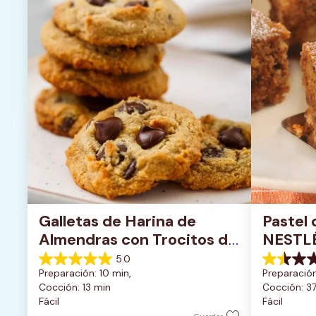
Galletas de Harina de 
Pastel 
Almendras con Trocitos de 
NESTL
Chocolate Oscuro
5.0
5.0
1.5
Preparación: 10 min, 
Preparación
de
de
Cocción: 13 min
Cocción: 3
5
5
Fácil
Fácil
estrellas.
estrellas.
1
2