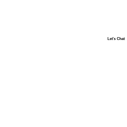
Acerca de nosotros
Contáctanos
Horneado para principiantes
Carnation
Libby's
Preguntas frecuentes