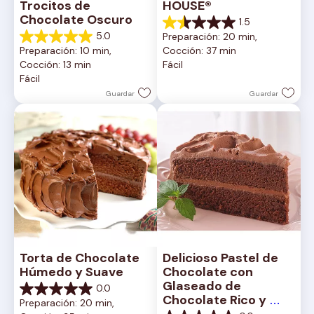
Trocitos de 
HOUSE®
Chocolate Oscuro
1.5
1.5
5.0
Preparación: 20 min, 
de
5.0
Preparación: 10 min, 
Cocción: 37 min
5
de
Cocción: 13 min
Fácil
estrellas.
5
Fácil
2
estrellas.
reseñas
1
Guardar
Guardar
reseña
Torta de Chocolate 
Delicioso Pastel de 
Húmedo y Suave
Chocolate con 
Glaseado de 
0.0
0.0
Chocolate Rico y 
Preparación: 20 min, 
de