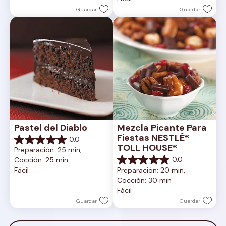
Guardar
Guardar
Pastel del Diablo
Mezcla Picante Para 
Fiestas NESTLÉ® 
0.0
0.0
TOLL HOUSE®
Preparación: 25 min, 
de
0.0
Cocción: 25 min
5
0.0
Fácil
Preparación: 20 min, 
estrellas.
de
Cocción: 30 min
5
Fácil
estrellas.
Guardar
Guardar