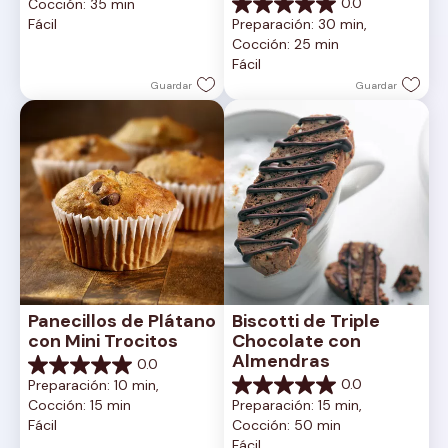
Cremoso
0.0
Cocción: 35 min
5
0.0
Fácil
Preparación: 30 min, 
estrellas.
de
Cocción: 25 min
5
Fácil
estrellas.
Guardar
Guardar
Panecillos de Plátano 
Biscotti de Triple 
con Mini Trocitos
Chocolate con 
Almendras
0.0
0.0
0.0
Preparación: 10 min, 
de
0.0
Cocción: 15 min
Preparación: 15 min, 
5
de
Fácil
Cocción: 50 min
estrellas.
5
Fácil
estrellas.