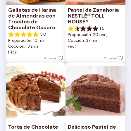
Galletas de Harina 
Pastel de Zanahoria 
de Almendras con 
NESTLÉ® TOLL 
Trocitos de 
HOUSE®
Chocolate Oscuro
1.5
1.5
5.0
Preparación: 20 min, 
de
5.0
Preparación: 10 min, 
Cocción: 37 min
5
de
Cocción: 13 min
Fácil
estrellas.
5
Fácil
2
estrellas.
reseñas
1
Guardar
Guardar
reseña
Torta de Chocolate 
Delicioso Pastel de 