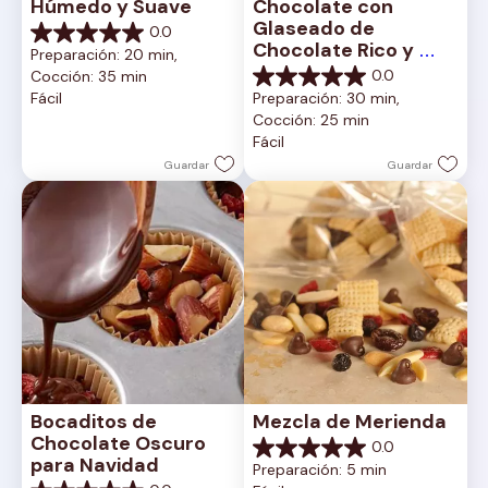
Húmedo y Suave
Chocolate con 
Glaseado de 
0.0
0.0
Chocolate Rico y 
Preparación: 20 min, 
de
Cremoso
0.0
Cocción: 35 min
5
0.0
Fácil
Preparación: 30 min, 
estrellas.
de
Cocción: 25 min
5
Fácil
estrellas.
Guardar
Guardar
Bocaditos de 
Mezcla de Merienda
Chocolate Oscuro 
0.0
0.0
para Navidad
Preparación: 5 min
de