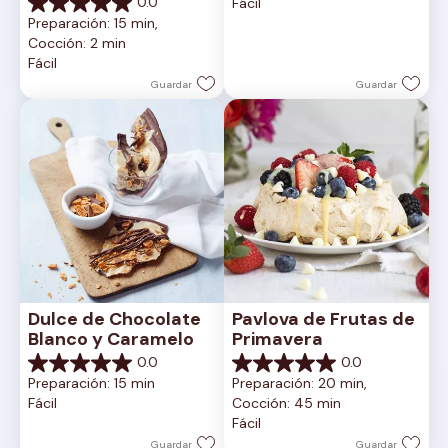
0.0
Fácil
5
0.0
Preparación: 15 min, 
estrellas.
de
Cocción: 2 min
5
Fácil
estrellas.
Guardar
Guardar
Dulce de Chocolate 
Pavlova de Frutas de 
Blanco y Caramelo
Primavera
0.0
0.0
0.0
0.0
Preparación: 15 min
Preparación: 20 min, 
de
de
Fácil
Cocción: 45 min
5
5
Fácil
estrellas.
estrellas.
Guardar
Guardar