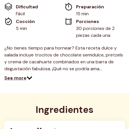
Enlace
Dificultad
Preparación 
en
la
Fácil
15 min
misma
Cocción 
Porciones
página.
5 min
30 porciones de 2 
piezas cada una
¿No tienes tiempo para hornear? Esta receta dulce y
salada incluye trocitos de chocolate semidulce, pretzels
y crema de cacahuete combinados en una barra de
degustación fabulosa. ¡Qué no se podría ama…
See more
Ingredientes