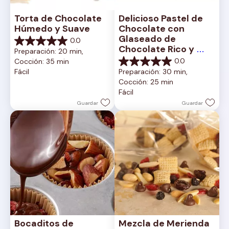
Torta de Chocolate 
Delicioso Pastel de 
Húmedo y Suave
Chocolate con 
Glaseado de 
0.0
0.0
Chocolate Rico y 
Preparación: 20 min, 
de
Cremoso
0.0
Cocción: 35 min
5
0.0
Fácil
Preparación: 30 min, 
estrellas.
de
Cocción: 25 min
5
Fácil
estrellas.
Guardar
Guardar
Bocaditos de 
Mezcla de Merienda