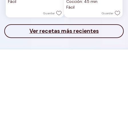
Fácil
Cocción: 45 min
5
5
Fácil
estrellas.
estrellas.
Guardar
Guardar
Ver recetas más recientes