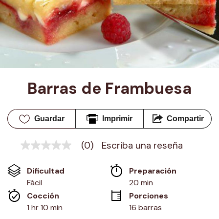
Barras de Frambuesa
Guardar
Imprimir
Compartir
(0)
Escriba una reseña
Sin
puntuación
Enlace
Dificultad
Preparación 
en
la
Fácil
20 min
misma
Cocción 
Porciones
página.
1 hr 10 min
16 barras