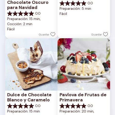
Chocolate Oscuro 
0.0
0.0
para Navidad
Preparación: 5 min
de
0.0
Fácil
5
0.0
Preparación: 15 min, 
estrellas.
de
Cocción: 2 min
5
Fácil
estrellas.
Guardar
Guardar
Dulce de Chocolate 
Pavlova de Frutas de 
Blanco y Caramelo
Primavera
0.0
0.0
0.0
0.0
Preparación: 15 min
Preparación: 20 min, 
de
de