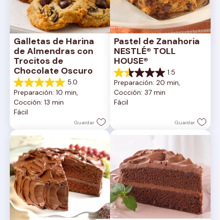
Galletas de Harina 
Pastel de Zanahoria 
de Almendras con 
NESTLÉ® TOLL 
Trocitos de 
HOUSE®
Chocolate Oscuro
1.5
1.5
5.0
Preparación: 20 min, 
de
5.0
Preparación: 10 min, 
Cocción: 37 min
5
de
Cocción: 13 min
Fácil
estrellas.
5
Fácil
2
estrellas.
reseñas
1
Guardar
Guardar
reseña