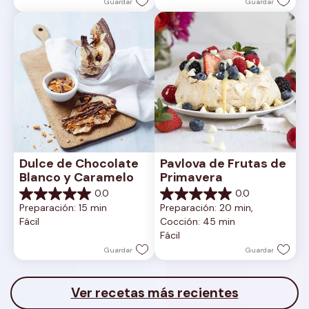
Guardar
Guardar
Dulce de Chocolate 
Pavlova de Frutas de 
Blanco y Caramelo
Primavera
0.0
0.0
0.0
0.0
Preparación: 15 min
Preparación: 20 min, 
de
de
Fácil
Cocción: 45 min
5
5
Fácil
estrellas.
estrellas.
Guardar
Guardar
Ver recetas más recientes