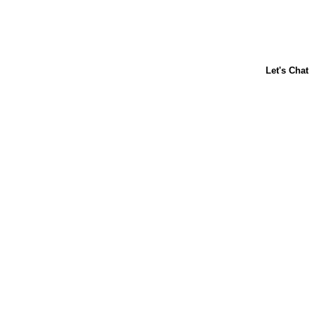
Acerca de nosotros
Contáctanos
Horneado para principiantes
Carnation
Libby's
Preguntas frecuentes
Sustentabilidad