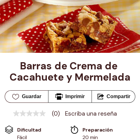
Barras de Crema de 
Cacahuete y Mermelada
Guardar
Imprimir
Compartir
(0)
Escriba una reseña
Sin
puntuación
Enlace
Dificultad
Preparación 
en
la
Fácil
20 min