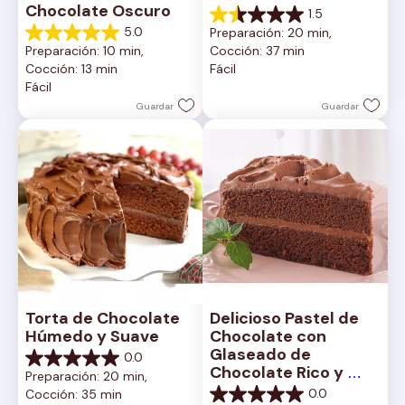
Chocolate Oscuro
1.5
1.5
5.0
Preparación: 20 min, 
de
5.0
Preparación: 10 min, 
Cocción: 37 min
5
de
Cocción: 13 min
Fácil
estrellas.
5
Fácil
2
estrellas.
reseñas
1
Guardar
Guardar
reseña
Torta de Chocolate 
Delicioso Pastel de 
Húmedo y Suave
Chocolate con 
Glaseado de 
0.0
0.0
Chocolate Rico y 
Preparación: 20 min, 
de
Cremoso
0.0
Cocción: 35 min
5
0.0