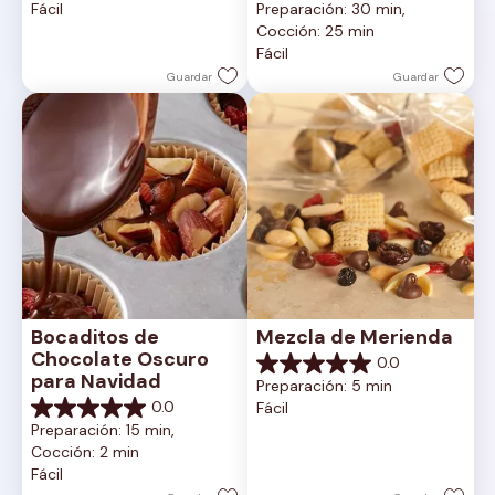
Fácil
Preparación: 30 min, 
estrellas.
de
Cocción: 25 min
5
Fácil
estrellas.
Guardar
Guardar
Bocaditos de 
Mezcla de Merienda
Chocolate Oscuro 
0.0
0.0
para Navidad
Preparación: 5 min
de
0.0
Fácil
5
0.0
Preparación: 15 min, 
estrellas.
de
Cocción: 2 min
5
Fácil
estrellas.