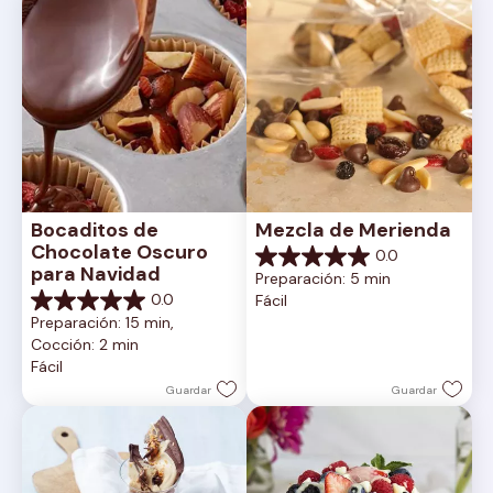
Bocaditos de 
Mezcla de Merienda
Chocolate Oscuro 
0.0
0.0
para Navidad
Preparación: 5 min
de
0.0
Fácil
5
0.0
Preparación: 15 min, 
estrellas.
de
Cocción: 2 min
5
Fácil
estrellas.
Guardar
Guardar