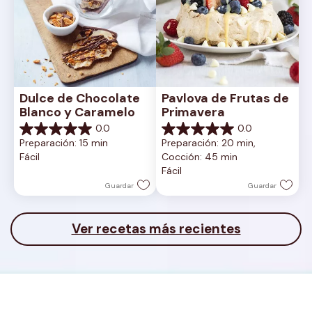
Dulce de Chocolate 
Pavlova de Frutas de 
Blanco y Caramelo
Primavera
0.0
0.0
0.0
0.0
Preparación: 15 min
Preparación: 20 min, 
de
de
Fácil
Cocción: 45 min
5
5
Fácil
estrellas.
estrellas.
Guardar
Guardar
Ver recetas más recientes