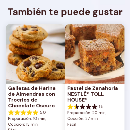
También te puede gustar
Galletas de Harina 
Pastel de Zanahoria 
de Almendras con 
NESTLÉ® TOLL 
Trocitos de 
HOUSE®
Chocolate Oscuro
1.5
1.5
5.0
Preparación: 20 min, 
de
5.0
Preparación: 10 min, 
Cocción: 37 min
5
de
Cocción: 13 min
Fácil
estrellas.
5
Fácil
2