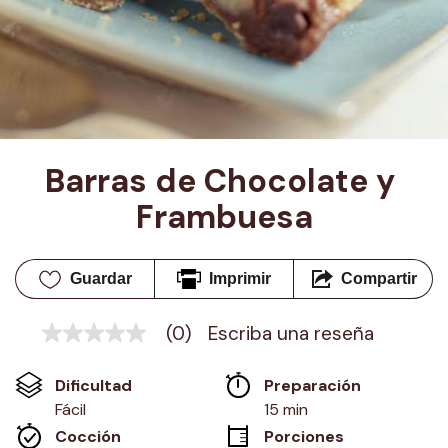
Barras de Chocolate y 
Frambuesa
Guardar
Imprimir
Compartir
(0)
Escriba una reseña
Sin
puntuación
Enlace
Dificultad
Preparación 
en
la
Fácil
15 min
misma
Cocción 
Porciones
página.