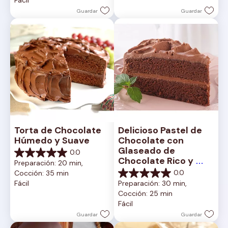
estrellas.
reseñas
1
Guardar
Guardar
reseña
Torta de Chocolate 
Delicioso Pastel de 
Húmedo y Suave
Chocolate con 
Glaseado de 
0.0
0.0
Chocolate Rico y 
Preparación: 20 min, 
de
Cremoso
0.0
Cocción: 35 min
5
0.0
Fácil
Preparación: 30 min, 
estrellas.
de
Cocción: 25 min
5
Fácil
estrellas.
Guardar
Guardar