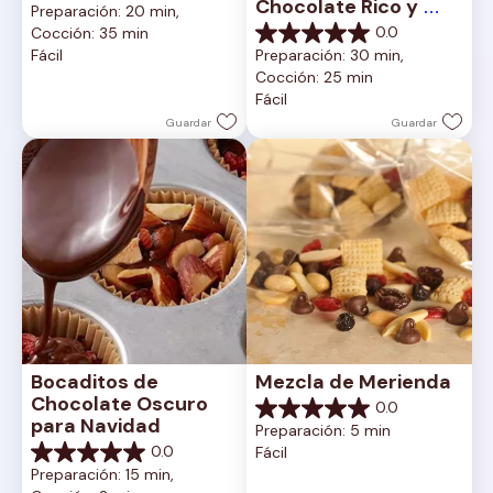
Chocolate Rico y 
Preparación: 20 min, 
de
Cremoso
0.0
Cocción: 35 min
5
0.0
Fácil
Preparación: 30 min, 
estrellas.
de
Cocción: 25 min
5
Fácil
estrellas.
Guardar
Guardar
Bocaditos de 
Mezcla de Merienda
Chocolate Oscuro 
0.0
0.0
para Navidad
Preparación: 5 min
de
0.0
Fácil
5
0.0
Preparación: 15 min, 
estrellas.
de