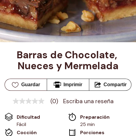
Barras de Chocolate, 
Nueces y Mermelada
Guardar
Imprimir
Compartir
(0)
Escriba una reseña
Sin
puntuación
Enlace
Dificultad
Preparación 
en
la
Fácil
25 min
misma
Cocción 
Porciones
página.