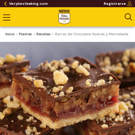
Verybestbaking.com
Registrarse
Inicio
Postres
Recetas
Barras de Chocolate, Nueces y Mermelada