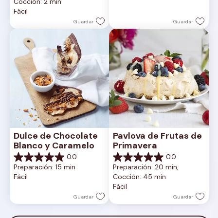
Cocción: 2 min
5
Fácil
estrellas.
Guardar
Guardar
Dulce de Chocolate 
Pavlova de Frutas de 
Blanco y Caramelo
Primavera
0.0
0.0
0.0
0.0
Preparación: 15 min
Preparación: 20 min, 
de
de
Fácil
Cocción: 45 min
5
5
Fácil
estrellas.
estrellas.
Guardar
Guardar