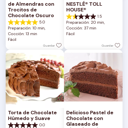
de Almendras con 
NESTLÉ® TOLL 
Trocitos de 
HOUSE®
Chocolate Oscuro
1.5
1.5
5.0
Preparación: 20 min, 
de
5.0
Preparación: 10 min, 
Cocción: 37 min
5
de
Cocción: 13 min
Fácil
estrellas.
5
Fácil
2
estrellas.
reseñas
1
Guardar
Guardar
reseña
Torta de Chocolate 
Delicioso Pastel de 
Húmedo y Suave
Chocolate con 
Glaseado de 
0.0
0.0