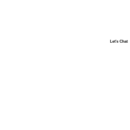
Acerca de nosotros
Contáctanos
Horneado para principiantes
Carnation
Libby's