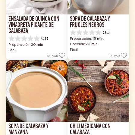
ENSALADA DE QUINOA CON 
SOPA DE CALABAZA Y 
VINAGRETA PICANTE DE 
FRIJOLES NEGROS
CALABAZA
0.0
0.0
0.0
Preparación: 15 min, 
de
0.0
Cocción: 20 min
Preparación: 20 min
5
de
Fácil
Fácil
estrellas.
5
SALVAR
SALVAR
estrellas.
SOPA DE CALABAZA Y 
CHILI MEXICANA CON 
MANZANA
CALABAZA