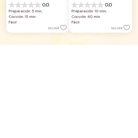
0.0
0.0
0.0
0.0
Preparación: 5 min, 
Preparación: 10 min, 
de
de
Cocción: 15 min
Cocción: 40 min
5
5
Fácil
Fácil
estrellas.
estrellas.
SALVAR
SALVAR