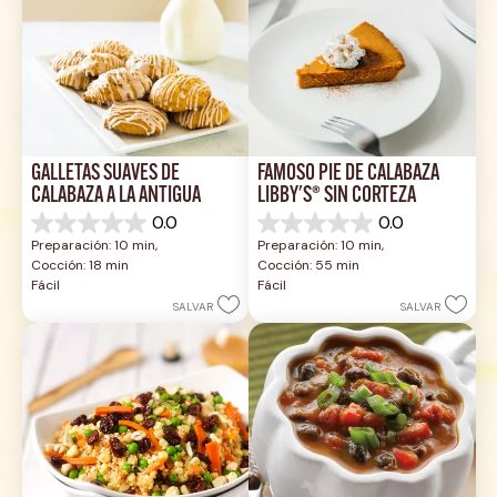
GALLETAS SUAVES DE 
FAMOSO PIE DE CALABAZA 
CALABAZA A LA ANTIGUA
LIBBY'S® SIN CORTEZA
0.0
0.0
0.0
0.0
Preparación: 10 min, 
Preparación: 10 min, 
de
de
Cocción: 18 min
Cocción: 55 min
5
5
Fácil
Fácil
estrellas.
estrellas.
SALVAR
SALVAR