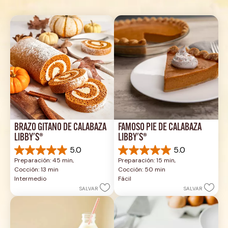
BRAZO GITANO DE CALABAZA 
FAMOSO PIE DE CALABAZA 
LIBBY'S®
LIBBY'S®
5.0
5.0
5.0
5.0
Preparación: 45 min, 
Preparación: 15 min, 
de
de
Cocción: 13 min
Cocción: 50 min
5
5
Intermedio
Fácil
estrellas.
estrellas.
SALVAR
SALVAR
1
2
reseña
reseñas