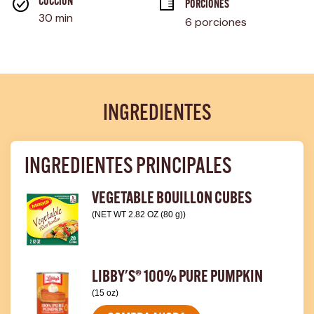
página.
COCCIÓN 
PORCIONES
30 min
6 porciones
INGREDIENTES
INGREDIENTES PRINCIPALES
VEGETABLE BOUILLON CUBES
(NET WT 2.82 OZ (80 g))
LIBBY'S® 100% PURE PUMPKIN
(15 oz)