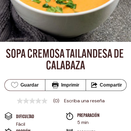
SOPA CREMOSA TAILANDESA DE 
CALABAZA
Guardar
Imprimir
Compartir
(0)
Escriba una reseña
Sin
puntuación
Enlace
PREPARACIÓN 
en
DIFICULTAD
la
5 min
Fácil
misma