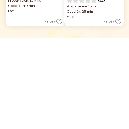
0.0
Preparación: 10 min, 
de
0.0
Cocción: 40 min
Preparación: 15 min, 
5
de
Fácil
Cocción: 25 min
estrellas.
5
Fácil
estrellas.
SALVAR
SALVAR