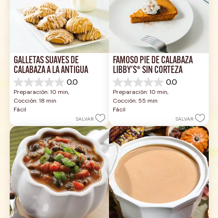
GALLETAS SUAVES DE 
FAMOSO PIE DE CALABAZA 
CALABAZA A LA ANTIGUA
LIBBY'S® SIN CORTEZA
0.0
0.0
0.0
0.0
Preparación: 10 min, 
Preparación: 10 min, 
de
de
Cocción: 18 min
Cocción: 55 min
5
5
Fácil
Fácil
estrellas.
estrellas.
SALVAR
SALVAR