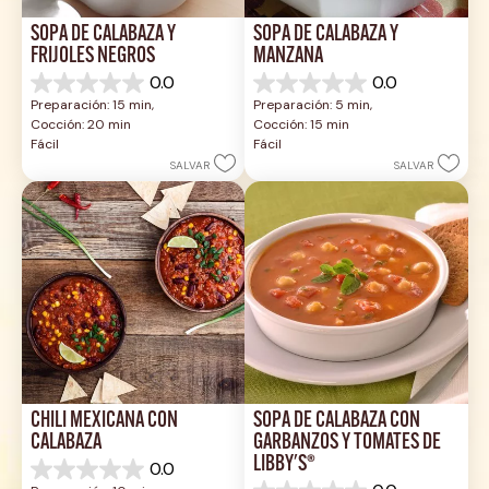
SOPA DE CALABAZA Y 
SOPA DE CALABAZA Y 
FRIJOLES NEGROS
MANZANA
0.0
0.0
0.0
0.0
Preparación: 15 min, 
Preparación: 5 min, 
de
de
Cocción: 20 min
Cocción: 15 min
5
5
Fácil
Fácil
estrellas.
estrellas.
SALVAR
SALVAR
CHILI MEXICANA CON 
SOPA DE CALABAZA CON 
CALABAZA
GARBANZOS Y TOMATES DE 
LIBBY'S®
0.0
0.0