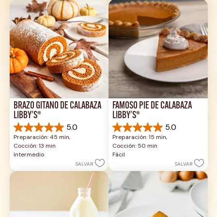
BRAZO GITANO DE CALABAZA 
FAMOSO PIE DE CALABAZA 
LIBBY'S®
LIBBY'S®
5.0
5.0
5.0
5.0
Preparación: 45 min, 
Preparación: 15 min, 
de
de
Cocción: 13 min
Cocción: 50 min
5
5
Intermedio
Fácil
estrellas.
estrellas.
SALVAR
SALVAR
1
2
reseña
reseñas