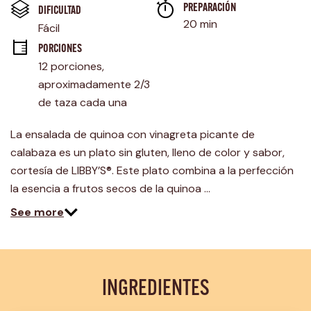
Enlace
PREPARACIÓN 
en
DIFICULTAD
la
20 min
Fácil
misma
página.
PORCIONES
12 porciones, 
aproximadamente 2/3 
de taza cada una
La ensalada de quinoa con vinagreta picante de
calabaza es un plato sin gluten, lleno de color y sabor,
cortesía de LIBBY’S®. Este plato combina a la perfección
la esencia a frutos secos de la quinoa …
See more
INGREDIENTES