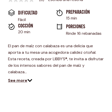
Sin
puntuación
Enlace
PREPARACIÓN 
DIFICULTAD
en
la
15 min
Fácil
misma
página.
COCCIÓN 
PORCIONES
20 min
Rinde 16 rebanadas
El pan de maíz con calabaza es una delicia que
aporta a tu mesa una acogedora calidez otoñal.
Esta receta, creada por LIBBY’S®, te invita a disfrutar
de los intensos sabores del pan de maíz y
calabaza…
See more