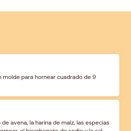
un molde para hornear cuadrado de 9 
de avena, la harina de maíz, las especias 
rnear, el bicarbonato de sodio y la sal. 