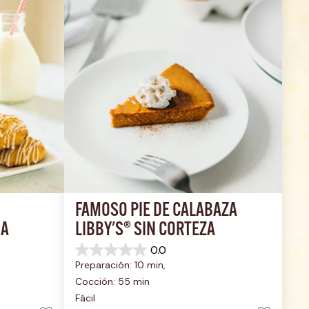
FAMOSO PIE DE CALABAZA 
UA
LIBBY'S® SIN CORTEZA
0.0
0.0
Preparación: 10 min, 
de
5
Cocción: 55 min
estrellas.
Fácil