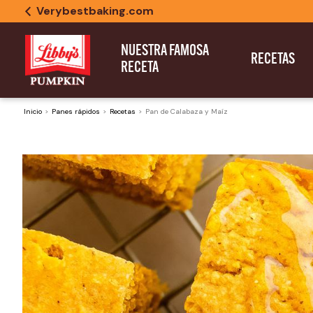
Verybestbaking.com
NUESTRA FAMOSA
RECETAS
RECETA
Inicio
Panes rápidos
Recetas
Pan de Calabaza y Maíz