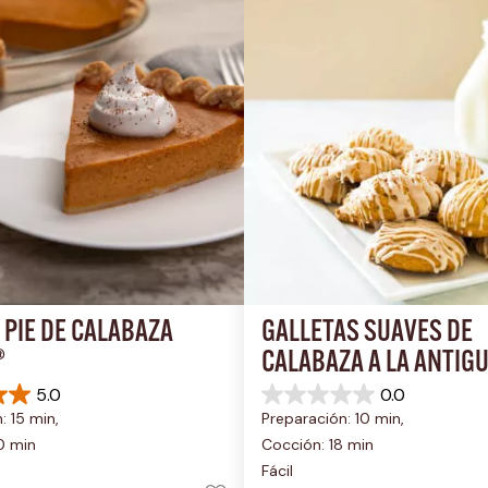
PIE DE CALABAZA 
GALLETAS SUAVES DE 
®
CALABAZA A LA ANTIG
5.0
0.0
0.0
: 15 min, 
Preparación: 10 min, 
de
5
0 min
Cocción: 18 min
estrellas.
Fácil