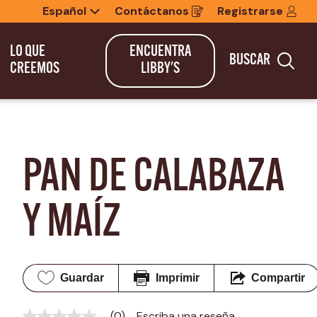
Español
Contáctanos
Registrarse
Opens
in
a
new
LO QUE
ENCUENTRA
BUSCAR
window
Bus
CREEMOS
LIBBY'S
PAN DE CALABAZA 
Y MAÍZ
Guardar
Imprimir
Compartir
(0)
Escriba una reseña