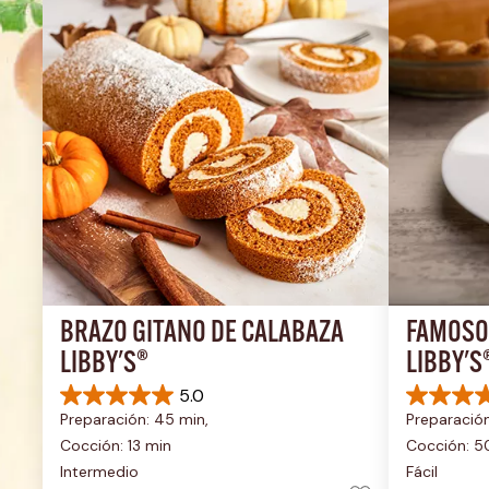
BRAZO GITANO DE CALABAZA 
FAMOSO 
LIBBY'S®
LIBBY'S
5.0
5.0
5.0
Preparación: 45 min, 
Preparación
de
de
5
5
Cocción: 13 min
Cocción: 5
estrellas.
estrellas.
Intermedio
Fácil
1
2