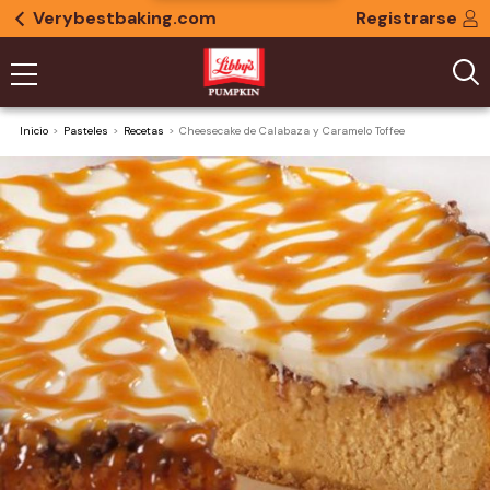
Verybestbaking.com
Registrarse
Inicio
Pasteles
Recetas
Cheesecake de Calabaza y Caramelo Toffee