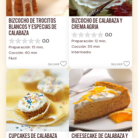
BIZCOCHO DE TROCITOS 
BIZCOCHO DE CALABAZA Y 
BLANCOS Y ESPECIAS DE 
CREMA AGRIA
CALABAZA
0.0
0.0
0.0
Preparación: 12 min, 
de
0.0
Cocción: 55 min
Preparación: 15 min, 
5
de
Intermedio
Cocción: 40 min
estrellas.
5
Fácil
estrellas.
SALVAR
SALVAR
CUPCAKES DE CALABAZA 
CHEESECAKE DE CALABAZA Y 