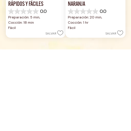
RÁPIDOS Y FÁCILES
NARANJA
0.0
0.0
0.0
0.0
Preparación: 5 min, 
Preparación: 20 min, 
de
de
Cocción: 18 min
Cocción: 1 hr
5
5
Fácil
Fácil
estrellas.
estrellas.
SALVAR
SALVAR