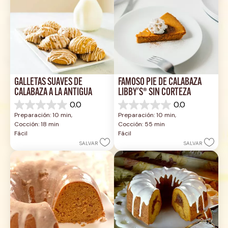
GALLETAS SUAVES DE 
FAMOSO PIE DE CALABAZA 
CALABAZA A LA ANTIGUA
LIBBY'S® SIN CORTEZA
0.0
0.0
0.0
0.0
Preparación: 10 min, 
Preparación: 10 min, 
de
de
Cocción: 18 min
Cocción: 55 min
5
5
Fácil
Fácil
estrellas.
estrellas.
SALVAR
SALVAR