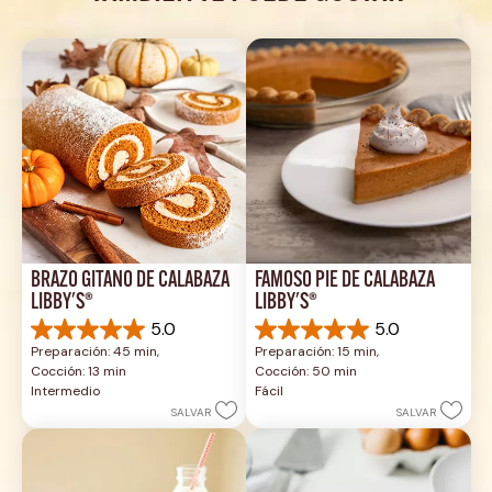
BRAZO GITANO DE CALABAZA 
FAMOSO PIE DE CALABAZA 
LIBBY'S®
LIBBY'S®
5.0
5.0
5.0
5.0
Preparación: 45 min, 
Preparación: 15 min, 
de
de
Cocción: 13 min
Cocción: 50 min
5
5
Intermedio
Fácil
estrellas.
estrellas.
SALVAR
SALVAR
1
2
reseña
reseñas