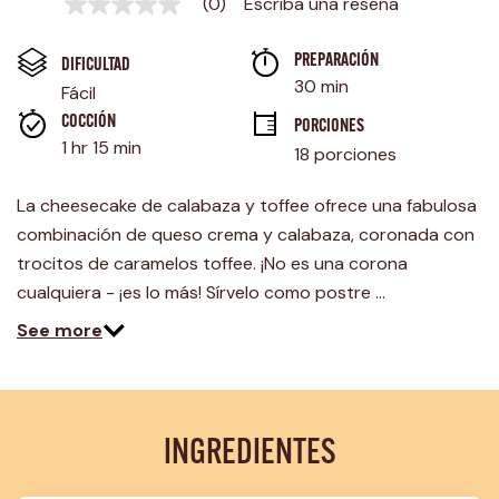
(0)
Escriba una reseña
Sin
puntuación
Enlace
PREPARACIÓN 
en
DIFICULTAD
la
30 min
Fácil
misma
página.
COCCIÓN 
PORCIONES
1 hr 15 min
18 porciones
La cheesecake de calabaza y toffee ofrece una fabulosa
combinación de queso crema y calabaza, coronada con
trocitos de caramelos toffee. ¡No es una corona
cualquiera - ¡es lo más! Sírvelo como postre …
See more
INGREDIENTES