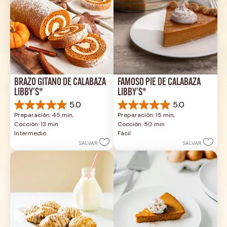
BRAZO GITANO DE CALABAZA 
FAMOSO PIE DE CALABAZA 
LIBBY'S®
LIBBY'S®
5.0
5.0
5.0
5.0
Preparación: 45 min, 
Preparación: 15 min, 
de
de
Cocción: 13 min
Cocción: 50 min
5
5
Intermedio
Fácil
estrellas.
estrellas.
SALVAR
SALVAR
1
2
reseña
reseñas