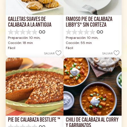
GALLETAS SUAVES DE 
FAMOSO PIE DE CALABAZA 
CALABAZA A LA ANTIGUA
LIBBY'S® SIN CORTEZA
0.0
0.0
0.0
0.0
Preparación: 10 min, 
Preparación: 10 min, 
de
de
Cocción: 18 min
Cocción: 55 min
5
5
Fácil
Fácil
estrellas.
estrellas.
SALVAR
SALVAR
PIE DE CALABAZA BESTLIFE ™
CHILI DE CALABAZA AL CURRY 
Y GARBANZOS
0.0