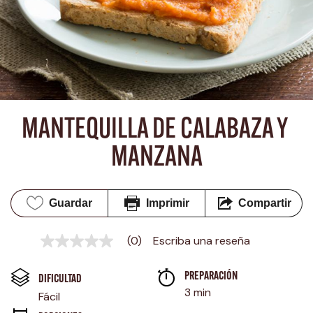
MANTEQUILLA DE CALABAZA Y 
MANZANA
Guardar
Imprimir
Compartir
(0)
Escriba una reseña
Sin
puntuación
Enlace
PREPARACIÓN 
en
DIFICULTAD
la
3 min
Fácil
misma