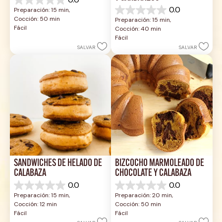
0.0
0.0
Preparación: 15 min, 
de
0.0
Cocción: 50 min
Preparación: 15 min, 
5
de
Fácil
Cocción: 40 min
estrellas.
5
Fácil
estrellas.
SALVAR
SALVAR
SÁNDWICHES DE HELADO DE 
BIZCOCHO MÁRMOLEADO DE 
CALABAZA
CHOCOLATE Y CALABAZA
0.0
0.0
0.0
0.0
Preparación: 15 min, 
Preparación: 20 min, 
de
de
Cocción: 12 min
Cocción: 50 min
5
5
Fácil
Fácil
estrellas.
estrellas.