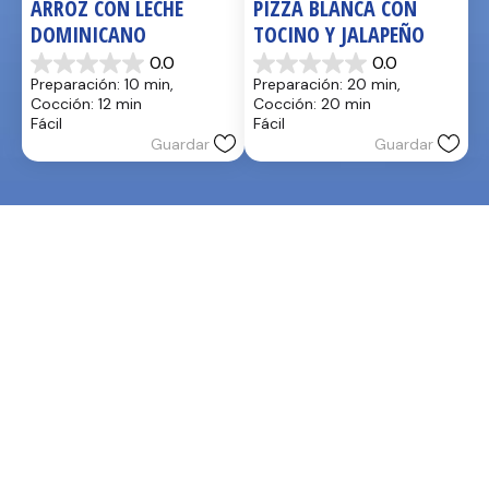
ARROZ CON LECHE 
PIZZA BLANCA CON 
DOMINICANO
TOCINO Y JALAPEÑO
0.0
0.0
0.0
0.0
Preparación: 10 min, 
Preparación: 20 min, 
de
de
Cocción: 12 min
Cocción: 20 min
5
5
Fácil
Fácil
estrellas.
estrellas.
Guardar
Guardar