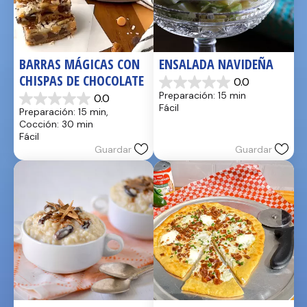
BARRAS MÁGICAS CON 
ENSALADA NAVIDEÑA
CHISPAS DE CHOCOLATE
0.0
0.0
Preparación: 15 min
0.0
de
0.0
Fácil
Preparación: 15 min, 
5
de
Cocción: 30 min
estrellas.
5
Fácil
estrellas.
Guardar
Guardar