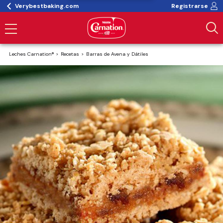
Verybestbaking.com
Registrarse
Leches Carnation®
Recetas
Barras de Avena y Dátiles