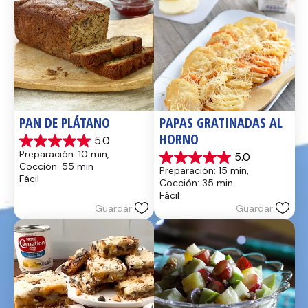
PAN DE PLÁTANO
PAPAS GRATINADAS AL 
HORNO
5.0
5.0
Preparación: 10 min, 
5.0
de
5.0
Cocción: 55 min
Preparación: 15 min, 
5
de
Fácil
Cocción: 35 min
estrellas.
5
Fácil
17
estrellas.
Guardar
Guardar
reseñas
2
reseñas