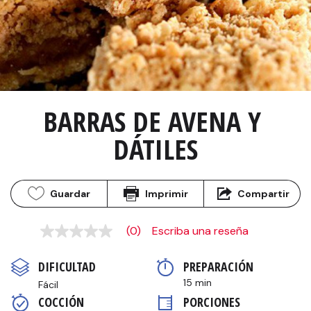
BARRAS DE AVENA Y 
DÁTILES
Guardar
Imprimir
Compartir
(0)
Escriba una reseña
Sin
puntuación
Enlace
DIFICULTAD
PREPARACIÓN 
en
la
15 min
Fácil
misma
COCCIÓN 
PORCIONES
página.