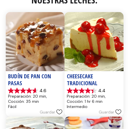
BUDÍN DE PAN CON 
CHEESECAKE 
PASAS
TRADICIONAL
4.6
4.4
4.6
4.4
Preparación: 20 min, 
Preparación: 20 min, 
de
de
Cocción: 35 min
Cocción: 1 hr 6 min
5
5
Fácil
Intermedio
estrellas.
estrellas.
Guardar
Guardar
14
8
reseñas
reseñas