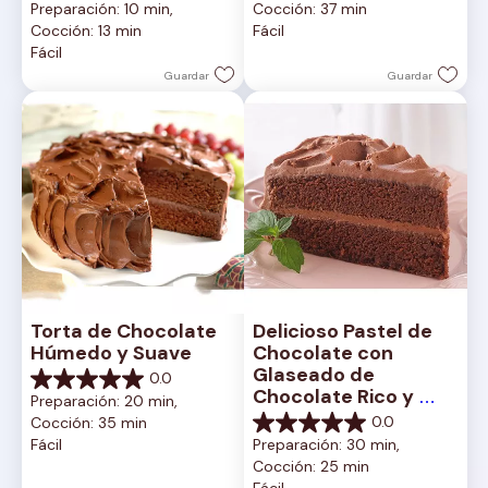
Preparación: 10 min, 
Cocción: 37 min
5
de
Cocción: 13 min
Fácil
estrellas.
5
Fácil
2
estrellas.
reseñas
1
Guardar
Guardar
reseña
Torta de Chocolate 
Delicioso Pastel de 
Húmedo y Suave
Chocolate con 
Glaseado de 
0.0
0.0
Chocolate Rico y 
Preparación: 20 min, 
de
Cremoso
0.0
Cocción: 35 min
5
0.0
Fácil
Preparación: 30 min, 
estrellas.
de
Cocción: 25 min
5