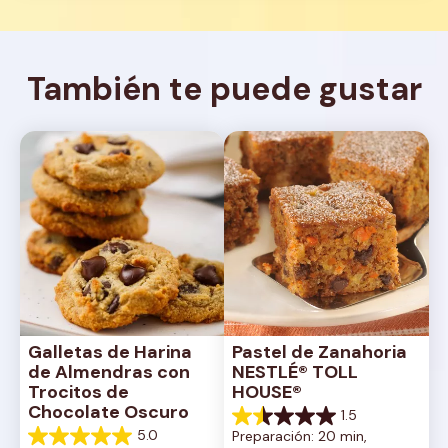
También te puede gustar
Galletas de Harina 
Pastel de Zanahoria 
de Almendras con 
NESTLÉ® TOLL 
Trocitos de 
HOUSE®
Chocolate Oscuro
1.5
1.5
5.0
Preparación: 20 min, 
de
5.0