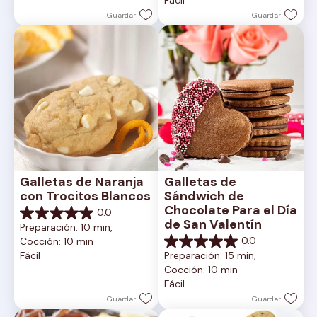
Fácil
estrellas.
Guardar
Guardar
Galletas de Naranja 
Galletas de 
con Trocitos Blancos
Sándwich de 
Chocolate Para el Día 
0.0
0.0
de San Valentín
Preparación: 10 min, 
de
0.0
Cocción: 10 min
5
0.0
Fácil
Preparación: 15 min, 
estrellas.
de
Cocción: 10 min
5
Fácil
estrellas.
Guardar
Guardar