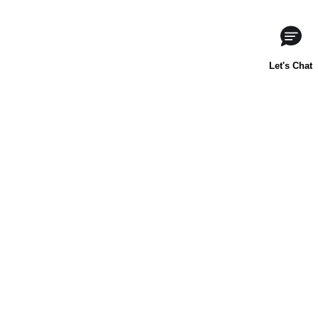
Acerca de nosotros
Contáctanos
Horneado para principiantes
Carnation
Libby's
Preguntas frecuentes
Sustentabilidad