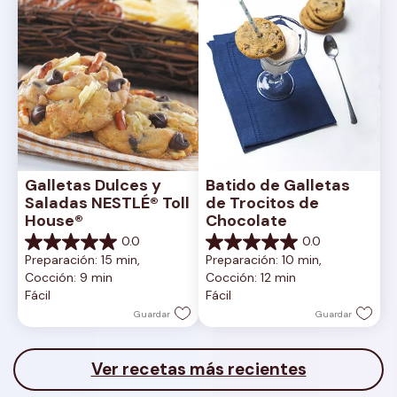
Galletas Dulces y 
Batido de Galletas 
Saladas NESTLÉ® Toll 
de Trocitos de 
House®
Chocolate
0.0
0.0
0.0
0.0
Preparación: 15 min, 
Preparación: 10 min, 
de
de
Cocción: 9 min
Cocción: 12 min
5
5
Fácil
Fácil
estrellas.
estrellas.
Guardar
Guardar
Ver recetas más recientes