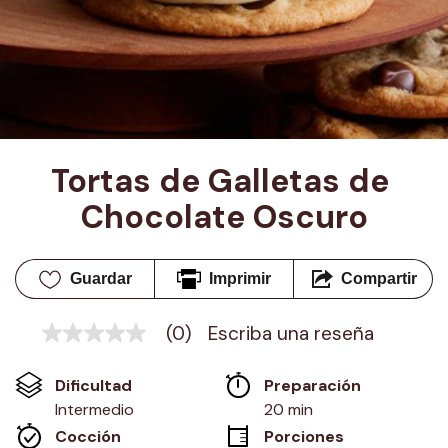
Tortas de Galletas de 
Chocolate Oscuro
Guardar
Imprimir
Compartir
(0)
Escriba una reseña
Sin
puntuación
Enlace
Dificultad
Preparación 
en
la
Intermedio
20 min
misma
Cocción 
Porciones
página.