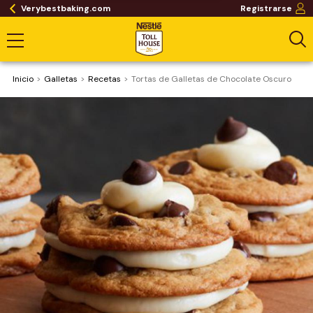
Verybestbaking.com
Registrarse
Inicio
Galletas
Recetas
Tortas de Galletas de Chocolate Oscuro