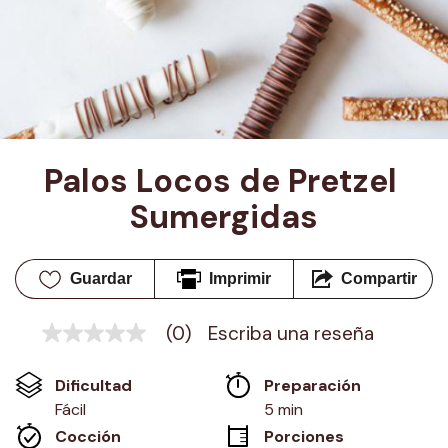
Palos Locos de Pretzel 
Sumergidas
Guardar
Imprimir
Compartir
(0)
Escriba una reseña
Sin
puntuación
Enlace
Dificultad
Preparación 
en
la
Fácil
5 min
misma
Cocción 
Porciones
página.