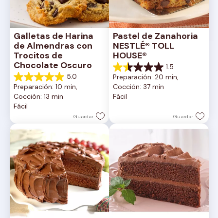
Galletas de Harina 
Pastel de Zanahoria 
de Almendras con 
NESTLÉ® TOLL 
Trocitos de 
HOUSE®
Chocolate Oscuro
1.5
1.5
5.0
Preparación: 20 min, 
de
5.0
Preparación: 10 min, 
Cocción: 37 min
5
de
Cocción: 13 min
Fácil
estrellas.
5
Fácil
2
estrellas.
reseñas
1
Guardar
Guardar
reseña