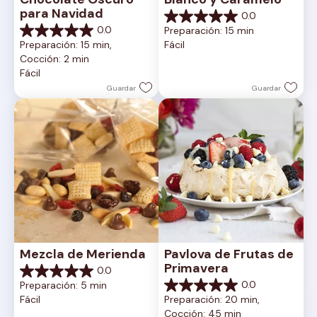
para Navidad
0.0
0.0
0.0
Preparación: 15 min
de
0.0
Preparación: 15 min, 
Fácil
5
de
Cocción: 2 min
estrellas.
5
Fácil
estrellas.
Guardar
Guardar
Mezcla de Merienda
Pavlova de Frutas de 
Primavera
0.0
0.0
0.0
Preparación: 5 min
de
0.0
Fácil
Preparación: 20 min, 
5
de
Cocción: 45 min
estrellas.
5