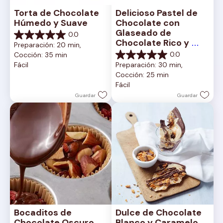
Torta de Chocolate 
Delicioso Pastel de 
Húmedo y Suave
Chocolate con 
Glaseado de 
0.0
0.0
Chocolate Rico y 
Preparación: 20 min, 
de
Cremoso
0.0
Cocción: 35 min
5
0.0
Fácil
Preparación: 30 min, 
estrellas.
de
Cocción: 25 min
5
Fácil
estrellas.
Guardar
Guardar
Bocaditos de 
Dulce de Chocolate 
Chocolate Oscuro 
Blanco y Caramelo