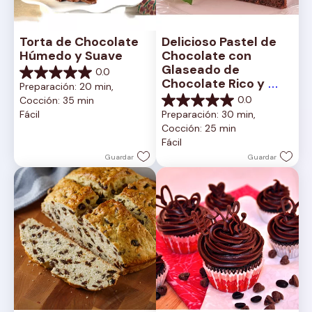
Torta de Chocolate 
Delicioso Pastel de 
Húmedo y Suave
Chocolate con 
Glaseado de 
0.0
0.0
Chocolate Rico y 
Preparación: 20 min, 
de
Cremoso
0.0
Cocción: 35 min
5
0.0
Fácil
Preparación: 30 min, 
estrellas.
de
Cocción: 25 min
5
Fácil
estrellas.
Guardar
Guardar