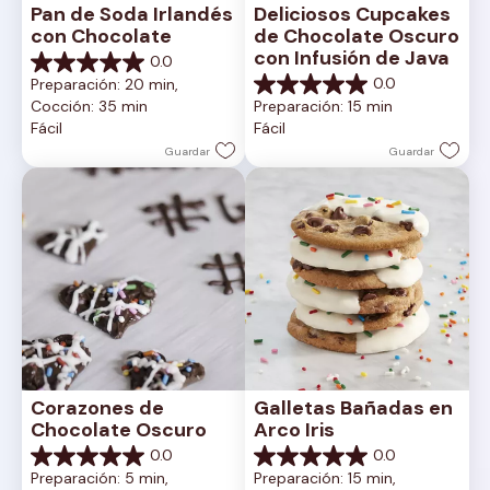
Pan de Soda Irlandés 
Deliciosos Cupcakes 
con Chocolate
de Chocolate Oscuro 
con Infusión de Java
0.0
0.0
0.0
Preparación: 20 min, 
de
0.0
Cocción: 35 min
Preparación: 15 min
5
de
Fácil
Fácil
estrellas.
5
estrellas.
Guardar
Guardar
Corazones de 
Galletas Bañadas en 
Chocolate Oscuro
Arco Iris
0.0
0.0
0.0
0.0
Preparación: 5 min, 
Preparación: 15 min, 
de
de