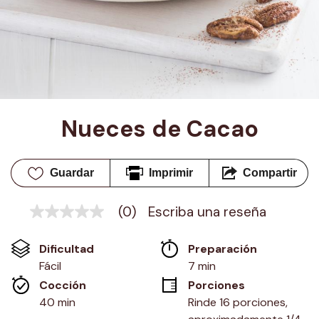
Nueces de Cacao
Guardar
Imprimir
Compartir
(0)
Escriba una reseña
Sin
puntuación
Enlace
Dificultad
Preparación 
en
la
Fácil
7 min
misma
Cocción 
Porciones
página.
40 min
Rinde 16 porciones, 