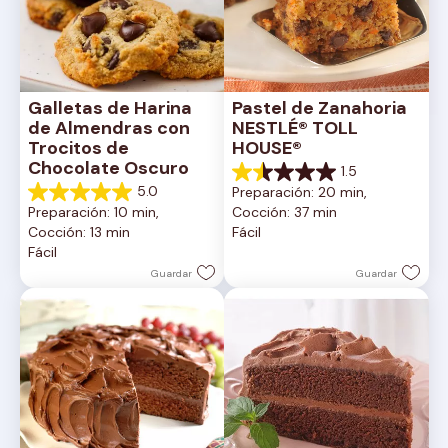
Galletas de Harina 
Pastel de Zanahoria 
de Almendras con 
NESTLÉ® TOLL 
Trocitos de 
HOUSE®
Chocolate Oscuro
1.5
1.5
5.0
Preparación: 20 min, 
de
5.0
Preparación: 10 min, 
Cocción: 37 min
5
de
Cocción: 13 min
Fácil
estrellas.
5
Fácil
2
estrellas.
reseñas
1
Guardar
Guardar
reseña