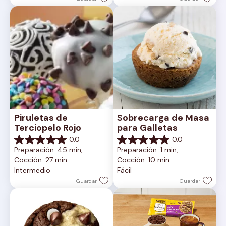
Piruletas de 
Sobrecarga de Masa 
Terciopelo Rojo
para Galletas
0.0
0.0
0.0
0.0
Preparación: 45 min, 
Preparación: 1 min, 
de
de
Cocción: 27 min
Cocción: 10 min
5
5
Intermedio
Fácil
estrellas.
estrellas.
Guardar
Guardar