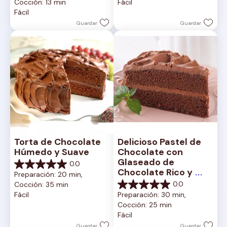
Cocción: 13 min
Fácil
estrellas.
5
Fácil
2
estrellas.
reseñas
1
Guardar
Guardar
reseña
Torta de Chocolate 
Delicioso Pastel de 
Húmedo y Suave
Chocolate con 
Glaseado de 
0.0
0.0
Chocolate Rico y 
Preparación: 20 min, 
de
Cremoso
0.0
Cocción: 35 min
5
0.0
Fácil
Preparación: 30 min, 
estrellas.
de
Cocción: 25 min
5
Fácil
estrellas.
Guardar
Guardar