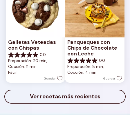
Galletas Veteadas 
Panqueques con 
con Chispas
Chips de Chocolate 
con Leche
0.0
0.0
0.0
Preparación: 20 min, 
de
0.0
Cocción: 11 min
Preparación: 8 min, 
5
de
Fácil
Cocción: 4 min
estrellas.
5
estrellas.
Guardar
Guardar
Ver recetas más recientes