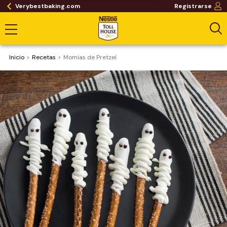
Verybestbaking.com
Registrarse
Inicio
Recetas
Momias de Pretzel