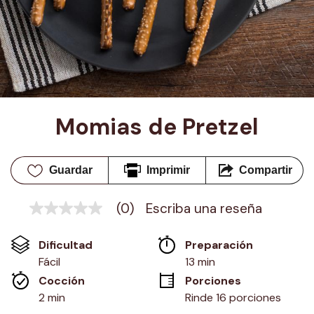
Momias de Pretzel
Guardar
Imprimir
Compartir
(0)
Escriba una reseña
Sin
puntuación
Enlace
Dificultad
Preparación 
en
la
Fácil
13 min
misma
Cocción 
Porciones
página.
2 min
Rinde 16 porciones