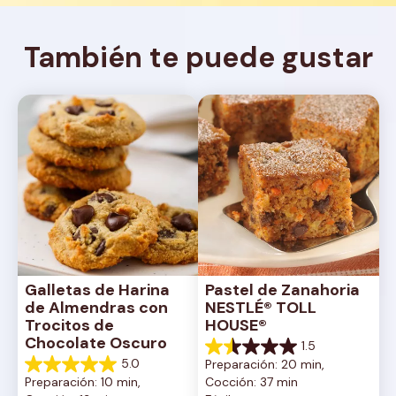
También te puede gustar
Galletas de Harina 
Pastel de Zanahoria 
de Almendras con 
NESTLÉ® TOLL 
Trocitos de 
HOUSE®
Chocolate Oscuro
1.5
1.5
5.0
Preparación: 20 min, 
de
5.0
Preparación: 10 min, 
Cocción: 37 min
5
de