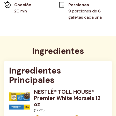
misma
Cocción 
Porciones
página.
20 min
9 porciones de 6 
galletas cada una
Ingredientes
Ingredientes 
Principales
NESTLÉ® TOLL HOUSE®
Premier White Morsels 12
oz
(12 oz.)