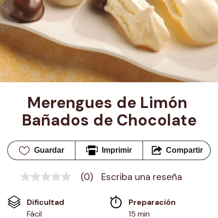
Merengues de Limón 
Bañados de Chocolate
Guardar
Imprimir
Compartir
(0)
Escriba una reseña
Sin
puntuación
Enlace
Dificultad
Preparación 
en
la
Fácil
15 min