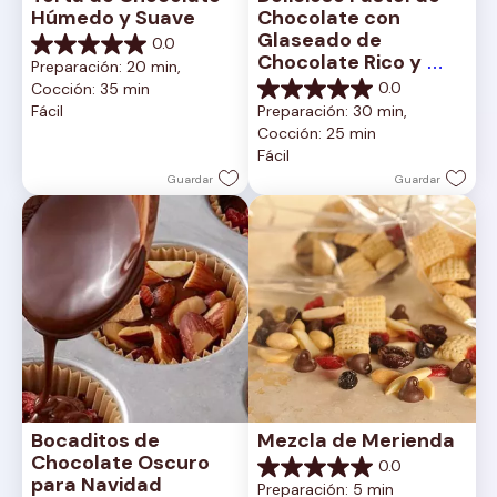
Húmedo y Suave
Chocolate con 
Glaseado de 
0.0
0.0
Chocolate Rico y 
Preparación: 20 min, 
de
Cremoso
0.0
Cocción: 35 min
5
0.0
Fácil
Preparación: 30 min, 
estrellas.
de
Cocción: 25 min
5
Fácil
estrellas.
Guardar
Guardar
Bocaditos de 
Mezcla de Merienda
Chocolate Oscuro 
0.0
0.0
para Navidad
Preparación: 5 min
de