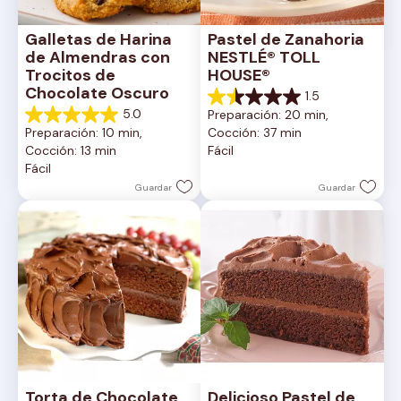
Galletas de Harina 
Pastel de Zanahoria 
de Almendras con 
NESTLÉ® TOLL 
Trocitos de 
HOUSE®
Chocolate Oscuro
1.5
1.5
5.0
Preparación: 20 min, 
de
5.0
Preparación: 10 min, 
Cocción: 37 min
5
de
Cocción: 13 min
Fácil
estrellas.
5
Fácil
2
estrellas.
reseñas
1
Guardar
Guardar
reseña
Torta de Chocolate 
Delicioso Pastel de 