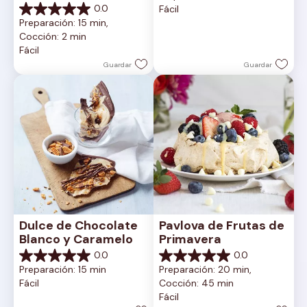
0.0
Fácil
5
0.0
Preparación: 15 min, 
estrellas.
de
Cocción: 2 min
5
Fácil
estrellas.
Guardar
Guardar
Dulce de Chocolate 
Pavlova de Frutas de 
Blanco y Caramelo
Primavera
0.0
0.0
0.0
0.0
Preparación: 15 min
Preparación: 20 min, 
de
de
Fácil
Cocción: 45 min
5
5
Fácil
estrellas.
estrellas.