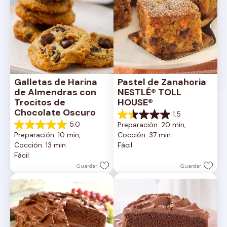
Galletas de Harina 
Pastel de Zanahoria 
de Almendras con 
NESTLÉ® TOLL 
Trocitos de 
HOUSE®
Chocolate Oscuro
1.5
1.5
5.0
Preparación: 20 min, 
de
5.0
Preparación: 10 min, 
Cocción: 37 min
5
de
Cocción: 13 min
Fácil
estrellas.
5
Fácil
2
estrellas.
reseñas
1
Guardar
Guardar
reseña