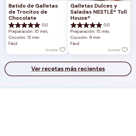
Batido de Galletas 
Galletas Dulces y 
de Trocitos de 
Saladas NESTLÉ® Toll 
Chocolate
House®
0.0
0.0
0.0
0.0
Preparación: 10 min, 
Preparación: 15 min, 
de
de
Cocción: 12 min
Cocción: 9 min
5
5
Fácil
Fácil
estrellas.
estrellas.
Guardar
Guardar
Ver recetas más recientes