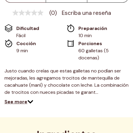
(0)
Escriba una reseña
Sin
puntuación
Enlace
Dificultad
Preparación 
en
la
Fácil
10 min
misma
Cocción 
Porciones
página.
9 min
60 galletas (5 
docenas)
Justo cuando creías que estas galletas no podían ser
mejoradas, les agregamos trocitos de mantequilla de
cacahuate (maní) y chocolate con leche. La combinación
de trocitos con nueces picadas te garant…
See more