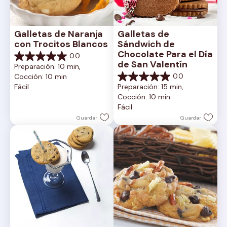
Galletas de Naranja 
Galletas de 
con Trocitos Blancos
Sándwich de 
Chocolate Para el Día 
0.0
0.0
de San Valentín
Preparación: 10 min, 
de
0.0
Cocción: 10 min
5
0.0
Fácil
Preparación: 15 min, 
estrellas.
de
Cocción: 10 min
5
Fácil
estrellas.
Guardar
Guardar