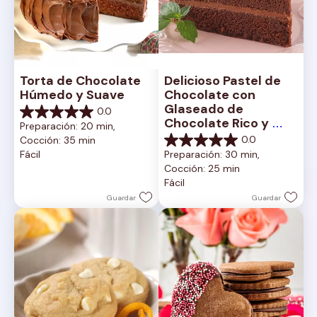
Torta de Chocolate 
Delicioso Pastel de 
Húmedo y Suave
Chocolate con 
Glaseado de 
0.0
0.0
Chocolate Rico y 
Preparación: 20 min, 
de
Cremoso
0.0
Cocción: 35 min
5
0.0
Fácil
Preparación: 30 min, 
estrellas.
de
Cocción: 25 min
5
Fácil
estrellas.
Guardar
Guardar